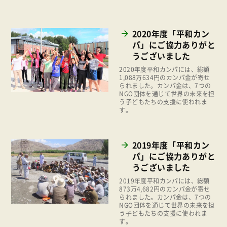
2025年
事業
2024年
環境
2020年度「平和カン
2023年
パ」にご協力ありがと
地域コミュニティ
うございました
2022年
組合員活動
2020年度平和カンパには、総額
2021年
1,088万634円のカンパ金が寄せ
平和と国際連帯
られました。カンパ金は、7つの
2020年
NGO団体を通じて世界の未来を担
くらし
う子どもたちの支援に使われま
2019年
す。
お米の出前授業
2018年
いなぎめぐみの里山
2019年度「平和カン
2017年
ぱる★キッズ
パ」にご協力ありがと
2016年
うございました
パルシステムでんき
2015年
2019年度平和カンパには、総額
広報
873万4,682円のカンパ金が寄せ
2014年
られました。カンパ金は、7つの
NGO団体を通じて世界の未来を担
復興支援
う子どもたちの支援に使われま
2013年
す。
機関運営