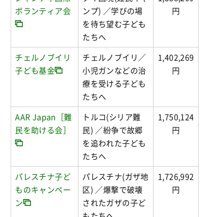
ボランティア会
ンプ) ／学びの場
円
を待ち望む子ども
たちへ
チェルノブイリ
チェルノブイリ／
1,402,269
子ども基金
小児ガンなどの治
円
療を受ける子ども
たちへ
AAR Japan［難
トルコ(シリア難
1,750,124
民を助ける会］
民) ／紛争で故郷
円
を追われた子ども
たちへ
パレスチナ子ど
パレスチナ(ガザ地
1,726,992
ものキャンペー
区) ／爆撃で破壊
円
ン
されたガザの子ど
もたちへ