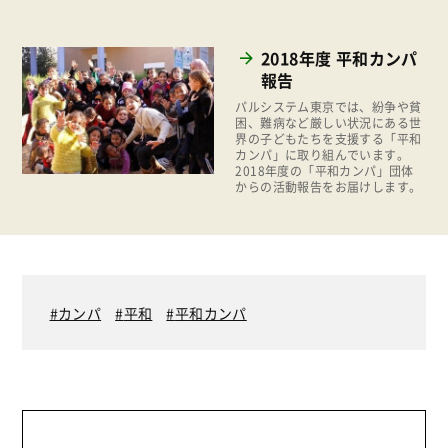
2012年
消費者
2011年
2018年度 平和カンパ
福祉
報告
陽だまり
パルシステム東京では、紛争や貧
困、難病など厳しい状況にある世
地場野菜
界の子どもたちを支援する「平和
カンパ」に取り組んでいます。
食の安全
2018年度の「平和カンパ」団体
からの活動報告をお届けします。
食育
カンパ
平和
平和カンパ