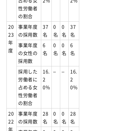
占める女
2%
2%
性労働者
の割合
20
事業年度
37
0
0
37
23
の採用数
名
名
名
名
年
事業年度
6
0
0
6
度
の女性の
名
名
名
名
採用数
採用した
16.
–
–
16.
労働者に
2
2
占める女
0%
0%
性労働者
の割合
20
事業年度
28
0
0
28
22
の採用数
名
名
名
名
年