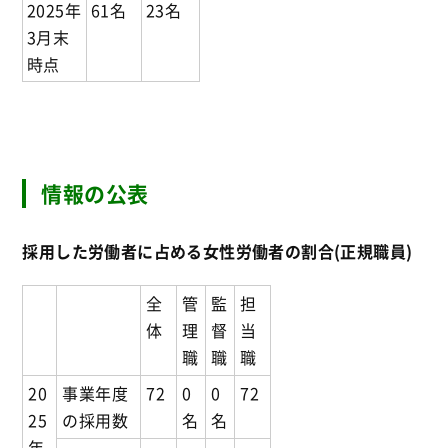
2025年
61名
23名
3月末
時点
情報の公表
採用した労働者に占める女性労働者の割合(正規職員)
全
管
監
担
体
理
督
当
職
職
職
20
事業年度
72
0
0
72
25
の採用数
名
名
年