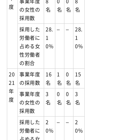
事業年度
8
0
0
8
度
の女性の
名
名
名
名
採用数
採用した
28.
–
–
28.
労働者に
1
1
占める女
0%
0%
性労働者
の割合
20
事業年度
16
1
0
15
21
の採用数
名
名
名
名
年
事業年度
3
0
0
3
度
の女性の
名
名
名
名
採用数
採用した
2
–
–
2
労働者に
0%
0%
占める女