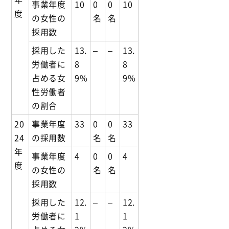
事業年度
10
0
0
10
度
の女性の
名
名
採用数
採用した
13.
–
–
13.
労働者に
8
8
占める女
9%
9%
性労働者
の割合
20
事業年度
33
0
0
33
24
の採用数
名
名
年
事業年度
4
0
0
4
度
の女性の
名
名
採用数
採用した
12.
–
–
12.
労働者に
1
1