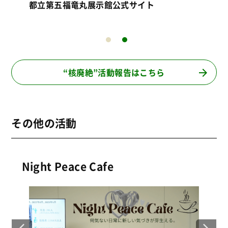
第五福竜丸を知ろう、船上お掃除ボランティ
都
ア
“核廃絶”活動報告はこちら
その他の活動
Night Peace Cafe
＜2026.2.27(金)開催＞Night Peace Cafe
ちの
Vol.８「戦闘から３年 パレスチナの人々の暮
らしと心の傷」