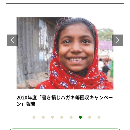
【シャプラニール＝市民による海外協力の
【
会】2017年度書き損じハガキ等回収キャンペ
き
ーン（ステナイ生活）取り組み報告
告
ペー