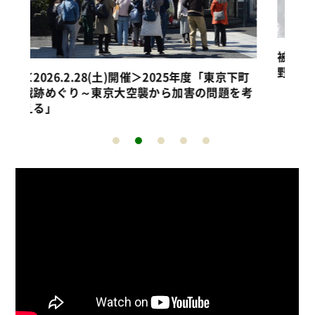
被爆・戦後80年を考えるシリーズ企画 武蔵
被
野地域戦跡めぐり
飛
下町
を考