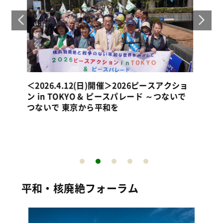
ショ
いで
＜2025.4.12(土)開催＞2025ピースアクショ
核
ン in TOKYO & ピースパレード ～つないで
ショ
つないで 東京から平和を～
平和・核廃絶フォーラム