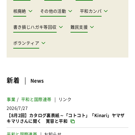
核廃絶
その他の活動
平和カンパ
書き損じハガキ等回収
難民支援
ボランティア
新着
News
事業
平和と国際連帯
リンク
2026/7/27
【8月2回】カタログ裏表紙～「コトコト」「Kinari」ヤマザ
キマリさんに聞く 寛容と平和
平和と国際連帯
お知らせ