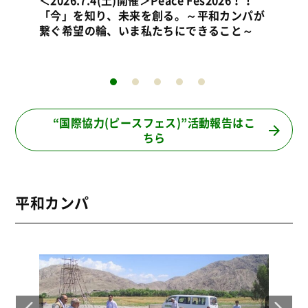
パが
＜2025.5.31(土)開催＞ピースフェス2025 ～
＜2
～
「平和カンパ」に私たちの想いを寄せて～
2
ー
“国際協力(ピースフェス)”活動報告はこ
ちら
平和カンパ
2018年度 平和カンパ報告
2
ご