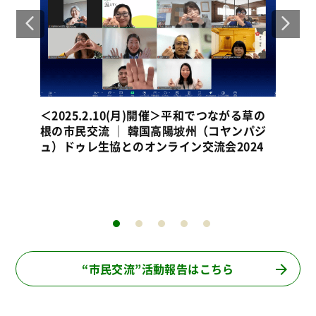
草の
ジ
4
平和でつながる草の根の市民交流 ｜ 韓国高
折
陽坡州（コヤンパジュ）ドゥレ生協とのオン
州
ライン交流会2024
“市民交流”活動報告はこちら