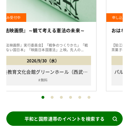
申し込み受付中
おはなしピースカフェ
【狛江委員会】被爆の実相をうかがい、委員おすすめのお
茶菓子をいただきながら平和について気軽に語り合い...
2026/10/19（月）
パルシステム東京狛江センター 2F 調理室（小田急線「狛江駅」北口下車 バス「狛江市立緑野小学校前バス停」下車徒歩6分/狛江市 和泉本町4-5-24）
保育あり
無料
平和と国際連帯のイベントを検索する