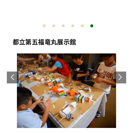
を
～
都立第五福竜丸展示館