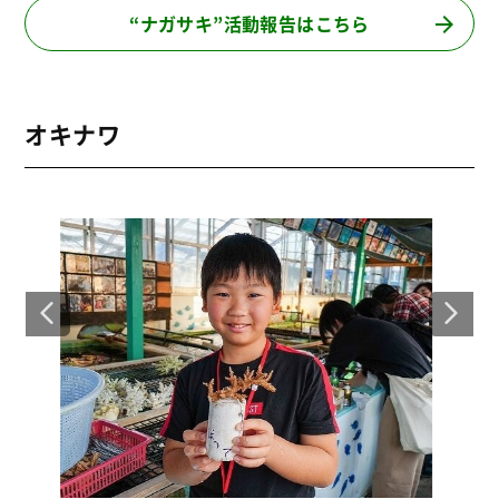
“ナガサキ”活動報告はこちら
オキナワ
第36回沖縄戦跡・基地めぐり
第