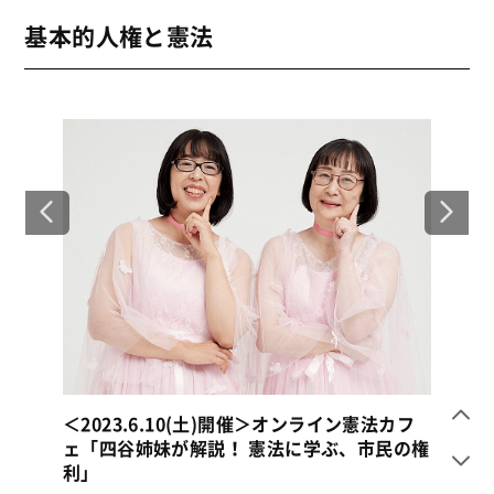
基本的人権と憲法
カフ
＜2026.2.7(土)開催＞憲法カフェ第２弾「タ
の権
イムラインのその先へ。前泊教授と読み解く
『日本のリアル』」
＜2
「N