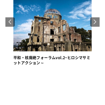
2026NPT再検討会議【現地速報Vol.2】NPT
再検討会議の傍聴と、世界各国の団体との交
サミ
流・連帯
20
ー