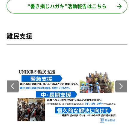
“書き損じハガキ”活動報告はこちら
難民支援
映画「マイスモールランド」上映会＆トーク
＜2
ライブ
う
幼い頃から日本で暮らしてきたクルド人の女子高校
戦
生が在留資格を失い、ある少年との出会いを通して
る
悩みながらも成長していく姿を描く映画「マイスモ
20
ールランド」を上映。 上映後には、監督の川和田
さ
恵真さんと出演者のサヘル・ローズさん、異国にル
す。
ーツを持つ若者たち、難民問題に取り組んでいる学
状
生とのトークライブを行いました。