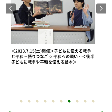
戦争
＜2023.7.15(土)開催＞子どもに伝える戦争
後半
と平和～語りつなごう 平和への願い～＜前半
被ばくの証言＞