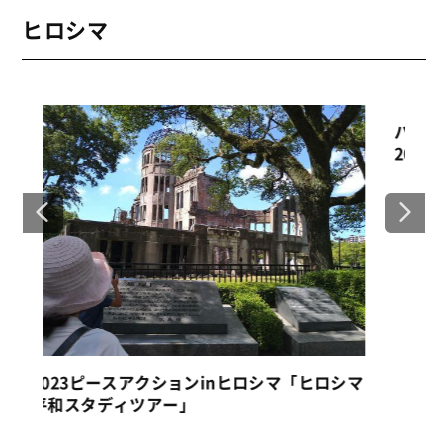
ヒロシマ
原
ス
パルシステム東京「広島平和スタディツアー
シマ
2022」―― 継承そして核なき世界への挑戦