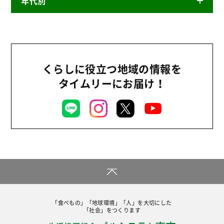
年代別
ニュースリリース
産直
2026年
商品
2025年
事業
2024年
くらしに役立つ地域の情報を
環境
タイムリーにお届け！
2023年
地域コミュニティ
2022年
組合員活動
2021年
平和と国際連帯
2020年
くらし
2019年
お米の出前授業
2018年
いなぎめぐみの里山
2017年
ぱる★キッズ
「食べもの」「地球環境」「人」を大切にした
2016年
「社会」をつくります
パルシステムでんき
2015年