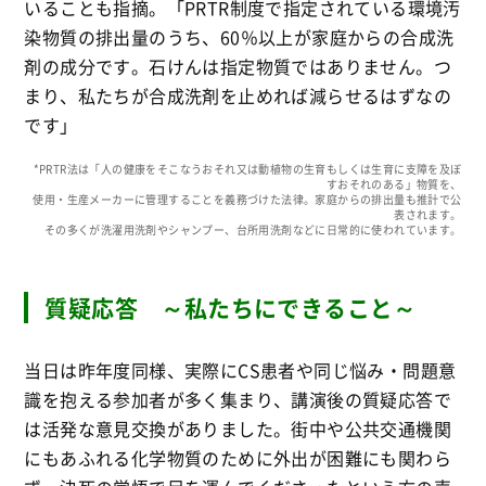
いることも指摘。「PRTR制度で指定されている環境汚
染物質の排出量のうち、60％以上が家庭からの合成洗
剤の成分です。石けんは指定物質ではありません。つ
まり、私たちが合成洗剤を止めれば減らせるはずなの
です」
*PRTR法は「人の健康をそこなうおそれ又は動植物の生育もしくは生育に支障を及ぼ
すおそれのある」物質を、
使用・生産メーカーに管理することを義務づけた法律。家庭からの排出量も推計で公
表されます。
その多くが洗濯用洗剤やシャンプー、台所用洗剤などに日常的に使われています。
質疑応答 ～私たちにできること～
当日は昨年度同様、実際にCS患者や同じ悩み・問題意
識を抱える参加者が多く集まり、講演後の質疑応答で
は活発な意見交換がありました。街中や公共交通機関
にもあふれる化学物質のために外出が困難にも関わら