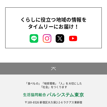
2026年
商品
2025年
事業
2024年
くらしに役立つ地域の情報を
環境
タイムリーにお届け！
2023年
地域コミュニティ
2022年
組合員活動
2021年
平和と国際連帯
2020年
くらし
2019年
お米の出前授業
2018年
いなぎめぐみの里山
2017年
ぱる★キッズ
「食べもの」「地球環境」「人」を大切にした
2016年
「社会」をつくります
パルシステムでんき
2015年
広報
2014年
〒169-8526 新宿区大久保2-2-6 ラクアス東新宿
復興支援