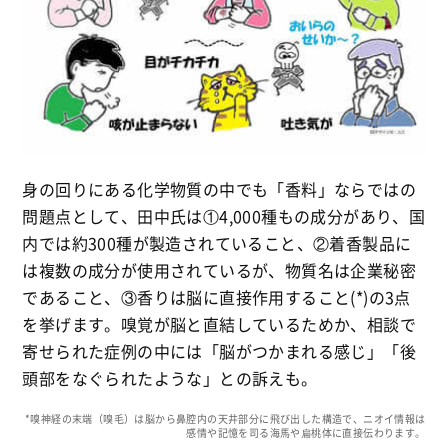
身の回りにある化学物質の中でも「香料」ならではの
問題点として、田中氏は①4,000種もの成分があり、国
内では約300種が製造されていること、②着香製品に
は複数の成分が使用されているが、物質名は企業秘密
であること、③香りは脳に直接作用すること(*)の3点
を挙げます。嗅覚が脳と直結しているためか、相談で
寄せられた症例の中には「脳がつかまれる感じ」「後
頭部をなぐられたような」との訴えも。
*嗅神経の末端（嗅毛）は脳から鼻腔内の天井部分に飛び出した構造で、ニオイ情報は
感情や記憶を司る海馬や扁桃体に直接伝わります。