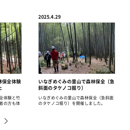
え体...
2025.4.29
林保全体験
いなぎめぐみの里山で森林保全（急
た
斜面のタケノコ掘り）
全体験と竹
いなぎめぐみの里山で森林保全（急斜面
者の方も体
のタケノコ堀り）を開催しました。