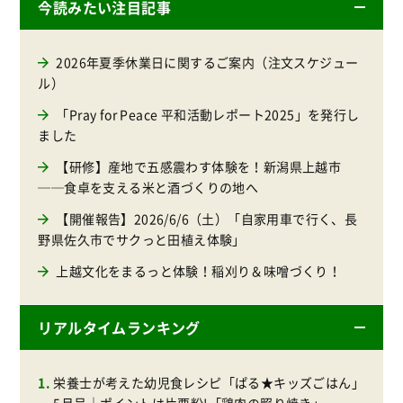
今読みたい注目記事
2026年夏季休業日に関するご案内（注文スケジュー
ル）
「Pray for Peace 平和活動レポート2025」を発行し
ました
【研修】産地で五感震わす体験を！新潟県上越市
──食卓を支える米と酒づくりの地へ
【開催報告】2026/6/6（土）「自家用車で行く、長
野県佐久市でサクっと田植え体験」
上越文化をまるっと体験！稲刈り＆味噌づくり！
リアルタイムランキング
栄養士が考えた幼児食レシピ「ぱる★キッズごはん」