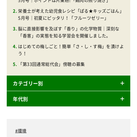
5月号｜ポイントは片栗粉!「鶏肉の照り焼き」
栄養士が考えた幼児食レシピ「ぱる★キッズごはん」
5月号｜初夏にピッタリ！「フルーツゼリー」
脳に直接影響を及ぼす「香り」の化学物質｜深刻な
「香害」の実態を知る学習会を開催しました。
はじめての梅しごと！簡単「さ・し・す梅」を漬けよ
う！
「第33回通常総代会」傍聴の募集
カテゴリー別
年代別
ニュースリリース
産直
2026年
商品
2025年
環境
事業