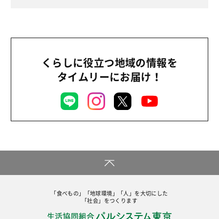
2024年
環境
2023年
地域コミュニティ
2022年
組合員活動
2021年
くらしに役立つ地域の情報を
平和と国際連帯
2020年
タイムリーにお届け！
くらし
2019年
お米の出前授業
2018年
いなぎめぐみの里山
2017年
ぱる★キッズ
2016年
パルシステムでんき
2015年
広報
2014年
復興支援
2013年
「食べもの」「地球環境」「人」を大切にした
機関運営
「社会」をつくります
2012年
消費者