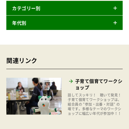
カテゴリー別
年代別
ニュースリリース
産直
2026年
商品
2025年
事業
関連リンク
2024年
環境
2023年
地域コミュニティ
子育て個育てワークシ
2022年
組合員活動
ョップ
2021年
話してスッキリ！ 聴いて発見！
平和と国際連帯
子育て個育てワークショップは、
2020年
組合員の ”参加・出番・対話” の
くらし
場です。多様なテーマのワークシ
2019年
ョップに幅広い年代が参加中！！
お米の出前授業
2018年
いなぎめぐみの里山