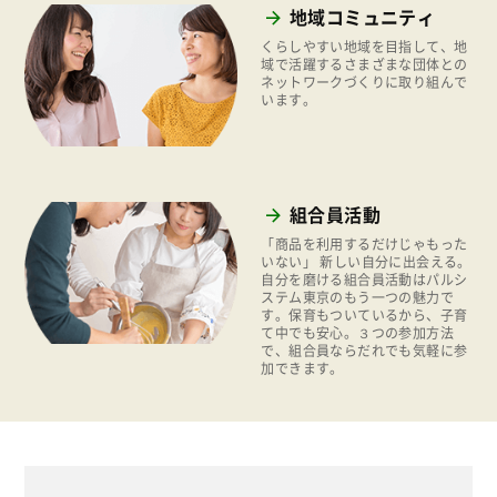
2017年
地域コミュニティ
ぱる★キッズ
2016年
くらしやすい地域を目指して、地
域で活躍するさまざまな団体との
パルシステムでんき
ネットワークづくりに取り組んで
2015年
います。
広報
2014年
復興支援
2013年
機関運営
2012年
組合員活動
消費者
2011年
「商品を利用するだけじゃもった
福祉
いない」 新しい自分に出会える。
自分を磨ける組合員活動はパルシ
ステム東京のもう一つの魅力で
陽だまり
す。保育もついているから、子育
て中でも安心。３つの参加方法
地場野菜
で、組合員ならだれでも気軽に参
加できます。
食の安全
食育