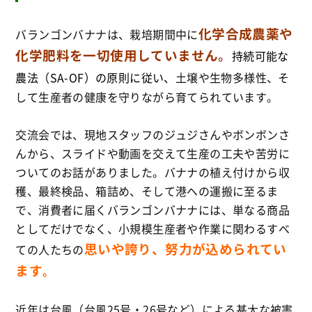
化学合成農薬や
バランゴンバナナは、栽培期間中に
化学肥料を一切使用していません
。
持続可能な
農法（SA-OF）の原則に従い、
土壌や生物多様性、そ
して生産者の健康を守りながら育てられています
。
交流会では、現地スタッフのジュジさんやボンボンさ
んから、スライドや動画を交えて生産の工夫や苦労に
ついてのお話がありました
。バナナの植え付けから収
穫、最終検品、箱詰め、そして港への運搬に至るま
で、消費者に届くバランゴンバナナには、単なる商品
としてだけでなく、小規模生産者や作業に関わるすべ
思いや誇り、努力が込められてい
ての人たちの
ます
。
近年は台風（台風25号・26号など）による甚大な被害