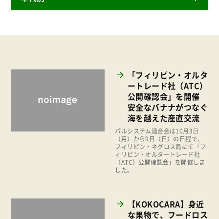
「第33回通常総代会」傍聴の募集
カテゴリー別
年代別
ニュースリリース
産直
2026年
商品
2025年
事業
2024年
環境
「フィリピン・オルタ
2023年
ートレード社（ATC）
地域コミュニティ
公開確認会」を開催
2022年
組合員活動
安全なバナナがつなぐ
2021年
海を越えた産直交流
平和と国際連帯
2020年
パルシステム連合会は10月3日
（月）から9日（日）の日程で、
くらし
フィリピン・ネグロス島にて「フ
2019年