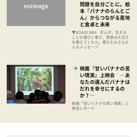
ィリピン・オルタートレード社
お米の出前授業
（ATC）公開確認会」を開催しま
2018年
した。
いなぎめぐみの里山
2017年
ぱる★キッズ
2016年
【KOKOCARA】身近
パルシステムでんき
な果物で、フードロス
2015年
問題を自分ごとに。絵
広報
2014年
本『バナナのらんとご
復興支援
ん』からつながる産地
2013年
と食卓と未来
機関運営
2012年
▼KOKOCARA がんが、生きる
消費者
ことの喜びと尊さ、家族の大切さ
2011年
を教えてくれた。堀ちえみさんか
福祉
らのメッセージ
陽だまり
映画『甘いバナナの苦
地場野菜
い現実』上映会 ―あ
食の安全
なたの選んだバナナは
だれを幸せにするの
食育
か？―