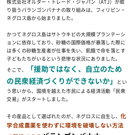
株式会社オルター・トレード・ジャパン（ATJ）が取
り扱うバランゴンバナナの取り組みは、フィリピン・
ネグロス島から始まりました
。
かつてネグロス島はサトウキビの大規模プランテーシ
ョンに依存しており、砂糖の国際価格が暴落した際に
は多くの砂糖生産
者が仕事を失い、飢餓で命を落とす
子どもたちがいるという悲惨な状況にありました
。
「援助ではなく、自立のため
そこで、
の民衆経済づくりができないか」
とい
う思いから、国境を越えた市民による経済活動「民衆
交易」
がスタートしました
。
化
その産品として選ばれたのが、ネグロスに自生し、
学合成農薬を使わずに環境を破壊しない方法