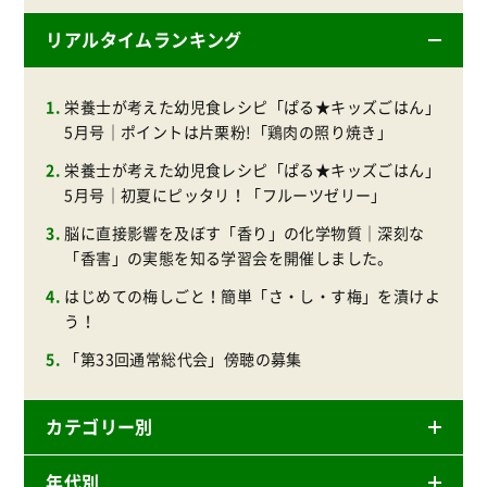
──食卓を支える米と酒づくりの地へ
【開催報告】2026/6/6（土）「自家用車で行く、長
野県佐久市でサクっと田植え体験」
上越文化をまるっと体験！稲刈り＆味噌づくり！
リアルタイムランキング
栄養士が考えた幼児食レシピ「ぱる★キッズごはん」
5月号｜ポイントは片栗粉!「鶏肉の照り焼き」
栄養士が考えた幼児食レシピ「ぱる★キッズごはん」
5月号｜初夏にピッタリ！「フルーツゼリー」
脳に直接影響を及ぼす「香り」の化学物質｜深刻な
「香害」の実態を知る学習会を開催しました。
はじめての梅しごと！簡単「さ・し・す梅」を漬けよ
う！