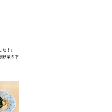
した！」
春野菜の下