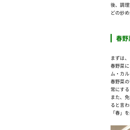
後、調理
どの炒め
春野
まずは、
春野菜に
ム・カル
春野菜の
常にする
また、免
ると言わ
「春」を