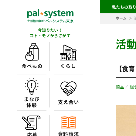
私たちの取
ホーム
今知りたい！
コト・モノからさがす
活
【食育
商品
／
組