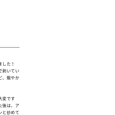
消費者
2011年
福祉
陽だまり
地場野菜
食の安全
食育
ました！
で剥いてい
ど、賑やか
大変です
た後は、ア
ンと炒めて