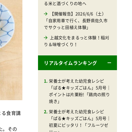
る米と酒づくりの地へ
【開催報告】2026/6/6（土）
「自家用車で行く、長野県佐久市
でサクっと田植え体験」
上越文化をまるっと体験！稲刈
り＆味噌づくり！
リアルタイムランキング
栄養士が考えた幼児食レシピ
「ぱる★キッズごはん」5月号｜
ポイントは片栗粉!「鶏肉の照り
焼き」
栄養士が考えた幼児食レシピ
よる食育講
「ぱる★キッズごはん」5月号｜
初夏にピッタリ！「フルーツゼ
た。その
リー」