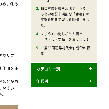
炒め、④う
脳に直接影響を及ぼす「香り」
の化学物質｜深刻な「香害」の
実態を知る学習会を開催しまし
た。
はじめての梅しごと！簡単
「さ・し・す梅」を漬けよう！
「第33回通常総代会」傍聴の募
集
やカリウ
泄作用を正
カテゴリー別
年代別
果などがあ
ニュースリリース
しやすい
産直
た。
2026年
商品
2025年