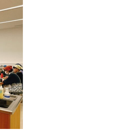
事業
2024年
環境
2023年
地域コミュニティ
2022年
組合員活動
2021年
平和と国際連帯
2020年
くらし
2019年
お米の出前授業
2018年
いなぎめぐみの里山
2017年
ぱる★キッズ
2016年
パルシステムでんき
2015年
広報
2014年
復興支援
2013年
機関運営
2012年