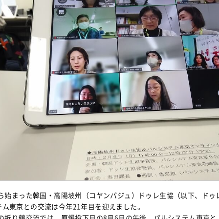
年から始まった韓国・高陽坡州（コヤンパジュ）ドゥレ生協（以下、ドゥ
テム東京との交流は今年21年目を迎えました。
年度の折り鶴交流では、原爆投下日の8月6日の午後、パルシステム東京