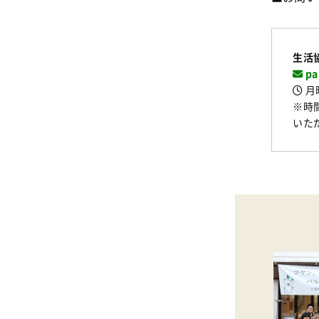
生活
pa
月曜
※時
いた