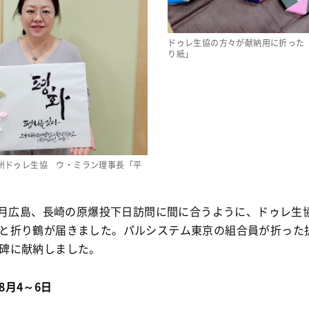
ドゥレ生協の方々が献納用に折った
り紙」
州ドゥレ生協 ウ・ミラン理事長「平
」
年8月広島、長崎の原爆投下日訪問に間に合うように、ドゥレ生
と折り鶴が届きました。パルシステム東京の組合員が折った
碑に献納しました。
8月4～6日