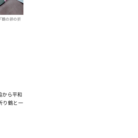
事業
2024年
環境
2023年
「鶴の卵の折
地域コミュニティ
2022年
組合員活動
2021年
平和と国際連帯
2020年
くらし
2019年
お米の出前授業
2018年
いなぎめぐみの里山
2017年
ぱる★キッズ
2016年
協から平和
パルシステムでんき
2015年
折り鶴と一
広報
2014年
復興支援
2013年
機関運営
2012年