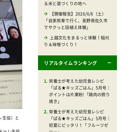
る米と酒づくりの地へ
【開催報告】2026/6/6（土）
「自家用車で行く、長野県佐久市
でサクっと田植え体験」
上越文化をまるっと体験！稲刈
り＆味噌づくり！
リアルタイムランキング
栄養士が考えた幼児食レシピ
「ぱる★キッズごはん」5月号｜
ポイントは片栗粉!「鶏肉の照り
焼き」
栄養士が考えた幼児食レシピ
レ生協）と
「ぱる★キッズごはん」5月号｜
初夏にピッタリ！「フルーツゼ
とドゥレ生協
リー」