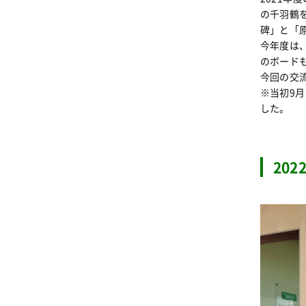
の千羽鶴
碑」と「
今年度は
のボード
今回の交
※当初9
した。
20