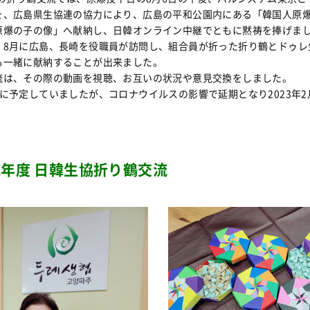
を、広島県生協連の協力により、広島の平和公園内にある「韓国人原
原爆の子の像」へ献納し、日韓オンライン中継でともに黙祷を捧げま
、8月に広島、長崎を役職員が訪問し、組合員が折った折り鶴とドゥレ
も一緒に献納することが出来ました。
流は、その際の動画を視聴、お互いの状況や意見交換をしました。
月に予定していましたが、コロナウイルスの影響で延期となり2023年
22年度 日韓生協折り鶴交流