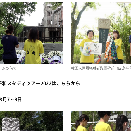
ームの前で
韓国人原爆犠牲者慰霊碑前（広島平
平和スタディツアー2022はこちらから
8月7～9日