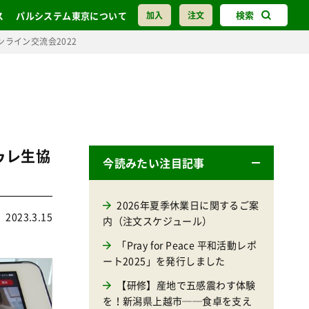
検索
ス
パルシステム東京について
加入
注文
ライン交流会2022
ゥレ生協
今読みたい注目記事
2026年夏季休業日に関するご案
2023.3.15
内（注文スケジュール）
「Pray for Peace 平和活動レポ
ート2025」を発行しました
【研修】産地で五感震わす体験
を！新潟県上越市──食卓を支え