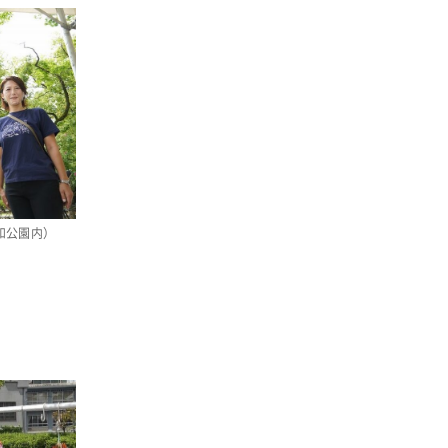
消費者
2011年
福祉
陽だまり
地場野菜
食の安全
食育
和公園内）