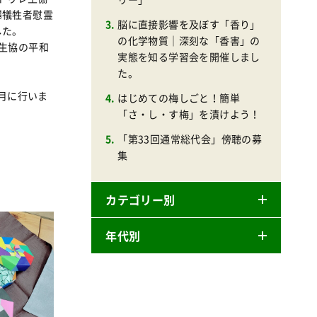
爆犠牲者慰霊
脳に直接影響を及ぼす「香り」
した。
の化学物質｜深刻な「香害」の
生協の平和
実態を知る学習会を開催しまし
た。
2月に行いま
はじめての梅しごと！簡単
「さ・し・す梅」を漬けよう！
「第33回通常総代会」傍聴の募
集
カテゴリー別
年代別
ニュースリリース
産直
2026年
商品
2025年