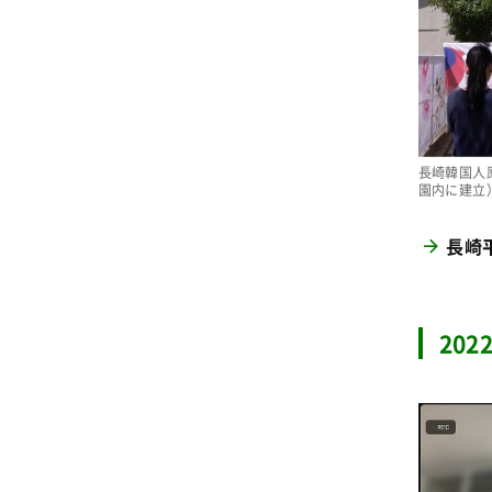
長崎韓国人
園内に建立
長崎
20