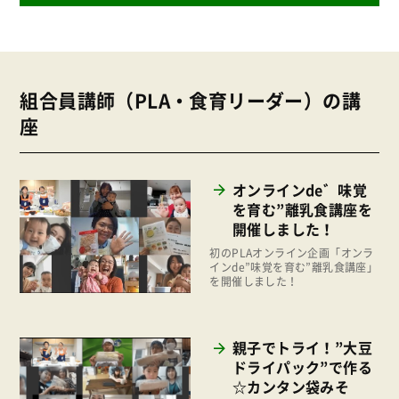
産直
2026年
商品
2025年
事業
組合員講師（PLA・食育リーダー）の講
2024年
環境
座
2023年
地域コミュニティ
2022年
組合員活動
オンラインde゛味覚
2021年
を育む”離乳食講座を
平和と国際連帯
2020年
開催しました！
くらし
初のPLAオンライン企画「オンラ
2019年
インde”味覚を育む”離乳食講座」
お米の出前授業
を開催しました！
2018年
いなぎめぐみの里山
2017年
ぱる★キッズ
親子でトライ！”大豆
2016年
ドライパック”で作る
パルシステムでんき
2015年
☆カンタン袋みそ
広報