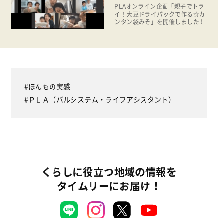
PLAオンライン企画「親子でトラ
2014年
イ！大豆ドライパックで作る☆カ
復興支援
ンタン袋みそ」を開催しました！
2013年
機関運営
2012年
消費者
2011年
福祉
陽だまり
ほんもの実感
ＰＬＡ（パルシステム・ライフアシスタント）
地場野菜
食の安全
食育
くらしに役立つ地域の情報を
タイムリーにお届け！