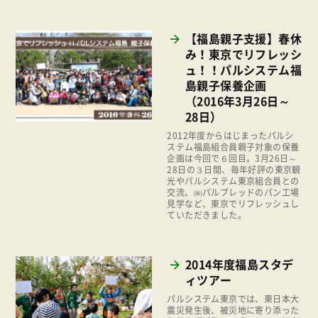
事業
2024年
環境
【福島親子支援】春休
2023年
み！東京でリフレッシ
地域コミュニティ
ュ！！パルシステム福
2022年
組合員活動
島親子保養企画
2021年
（2016年3月26日～
平和と国際連帯
28日）
2020年
くらし
2012年度からはじまったパルシ
2019年
ステム福島組合員親子対象の保養
お米の出前授業
企画は今回で６回目。3月26日～
2018年
28日の３日間、毎年好評の東京観
光やパルシステム東京組合員との
いなぎめぐみの里山
交流、㈱パルブレッドのパン工場
2017年
見学など、東京でリフレッシュし
ぱる★キッズ
ていただきました。
2016年
パルシステムでんき
2015年
広報
2014年度福島スタデ
2014年
ィツアー
復興支援
2013年
パルシステム東京では、東日本大
機関運営
震災発生後、被災地に寄り添った