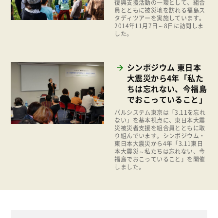
2012年
復興支援活動の一環として、組合
消費者
員とともに被災地を訪れる福島ス
2011年
タディツアーを実施しています。
福祉
2014年11月7日～8日に訪問しま
した。
陽だまり
地場野菜
シンポジウム 東日本
大震災から4年「私た
食の安全
ちは忘れない、今福島
食育
でおこっていること」
パルシステム東京は「3.11を忘れ
ない」を基本視点に、東日本大震
災被災者支援を組合員とともに取
り組んでいます。シンポジウム・
東日本大震災から4年「3.11東日
本大震災～私たちは忘れない、今
福島でおこっていること」を開催
しました。