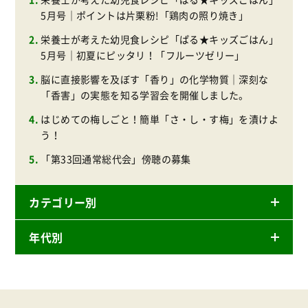
5月号｜ポイントは片栗粉!「鶏肉の照り焼き」
栄養士が考えた幼児食レシピ「ぱる★キッズごはん」
5月号｜初夏にピッタリ！「フルーツゼリー」
脳に直接影響を及ぼす「香り」の化学物質｜深刻な
「香害」の実態を知る学習会を開催しました。
はじめての梅しごと！簡単「さ・し・す梅」を漬けよ
う！
「第33回通常総代会」傍聴の募集
カテゴリー別
年代別
ニュースリリース
産直
2026年
商品
2025年