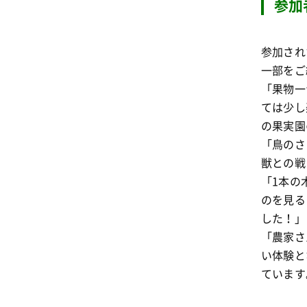
参加
参加され
一部をご
「果物一
ては少し
の果実園
「鳥のさ
獣との戦
「
1本の
のを見る
した！」
「農家さ
い体験と
ています