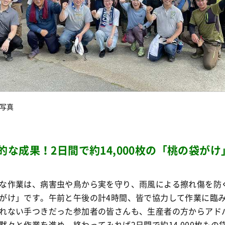
合写真
的な成果！2日間で約14,000枚の「桃の袋がけ
な作業は、病害虫や鳥から実を守り、雨風による擦れ傷を防
がけ」です
。午前と午後の計4時間、皆で協力して作業に臨
れない手つきだった参加者の皆さんも、生産者の方からアド
黙々と作業を進め、終わってみれば2日間で
約14,000枚
もの