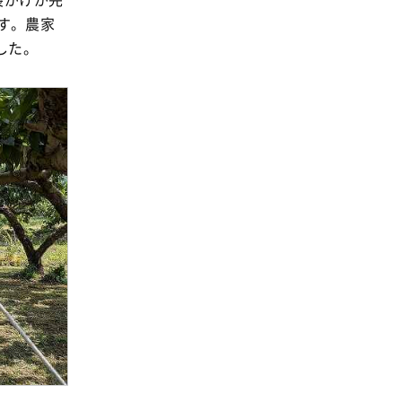
事業
2024年
す
。農家
環境
した
。
2023年
地域コミュニティ
2022年
組合員活動
2021年
平和と国際連帯
2020年
くらし
2019年
お米の出前授業
2018年
いなぎめぐみの里山
2017年
ぱる★キッズ
2016年
パルシステムでんき
2015年
広報
2014年
復興支援
2013年
機関運営
2012年