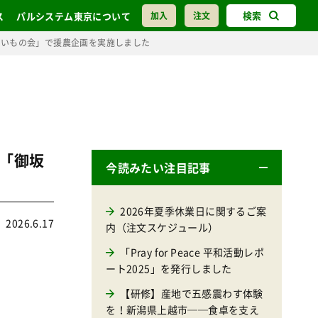
検索
ス
パルシステム東京について
加入
注文
まいもの会」で援農企画を実施しました
「御坂
今読みたい注目記事
2026年夏季休業日に関するご案
2026.6.17
内（注文スケジュール）
「Pray for Peace 平和活動レポ
ート2025」を発行しました
【研修】産地で五感震わす体験
を！新潟県上越市──食卓を支え