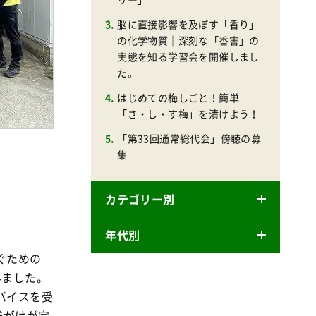
脳に直接影響を及ぼす「香り」
の化学物質｜深刻な「香害」の
実態を知る学習会を開催しまし
た。
はじめての梅しごと！簡単
「さ・し・す梅」を漬けよう！
「第33回通常総代会」傍聴の募
集
カテゴリー別
」
年代別
ニュースリリース
ぐための
産直
みました
。
2026年
商品
バイスを受
2025年
袋がけが完