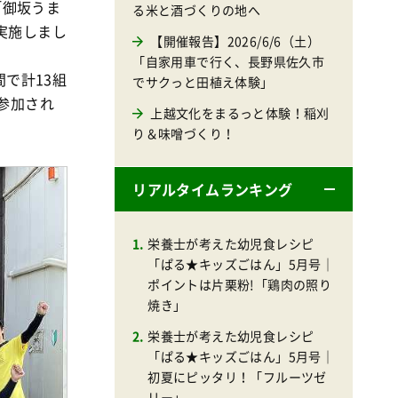
「御坂うま
る米と酒づくりの地へ
実施しまし
【開催報告】2026/6/6（土）
「自家用車で行く、長野県佐久市
で計13組
でサクっと田植え体験」
参加され
上越文化をまるっと体験！稲刈
り＆味噌づくり！
リアルタイムランキング
栄養士が考えた幼児食レシピ
「ぱる★キッズごはん」5月号｜
ポイントは片栗粉!「鶏肉の照り
焼き」
栄養士が考えた幼児食レシピ
「ぱる★キッズごはん」5月号｜
初夏にピッタリ！「フルーツゼ
リー」