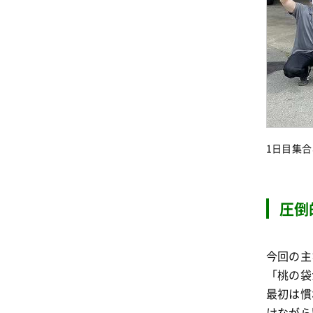
1日目集
圧倒
今回の主
「桃の袋
最初は慣
けながら