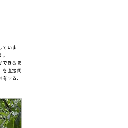
消費者
2011年
福祉
陽だまり
地場野菜
食の安全
していま
食育
す
。
ができるま
）を直接伺
共有する、