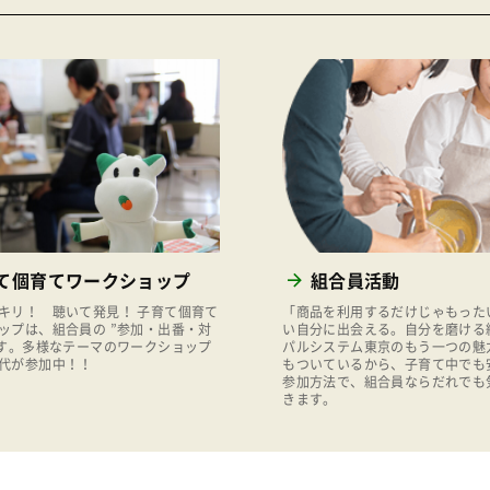
て個育てワークショップ
組合員活動
キリ！ 聴いて発見！ 子育て個育て
「商品を利用するだけじゃもった
ップは、組合員の ”参加・出番・対
い自分に出会える。自分を磨ける
です。多様なテーマのワークショップ
パルシステム東京のもう一つの魅
代が参加中！！
もついているから、子育て中でも
参加方法で、組合員ならだれでも
きます。