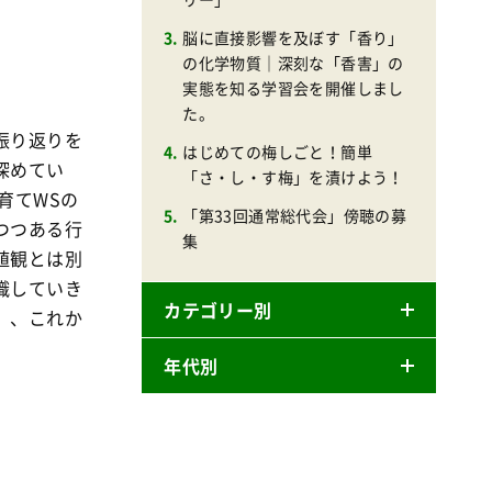
脳に直接影響を及ぼす「香り」
の化学物質｜深刻な「香害」の
実態を知る学習会を開催しまし
た。
振り返りを
はじめての梅しごと！簡単
深めてい
「さ・し・す梅」を漬けよう！
育てWSの
「第33回通常総代会」傍聴の募
つつある行
集
値観とは別
識していき
カテゴリー別
」、これか
年代別
ニュースリリース
産直
2026年
商品
2025年