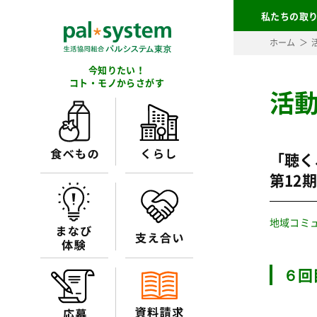
私たちの取
ホーム
今知りたい！
コト・モノからさがす
活
「聴く
第12
地域コミ
６回