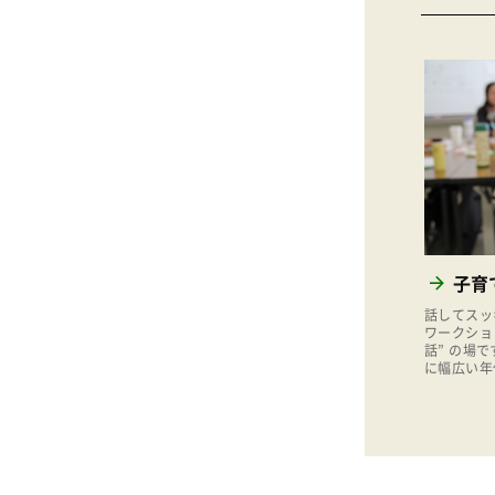
子育
話してスッ
ワークショ
話” の場
に幅広い年