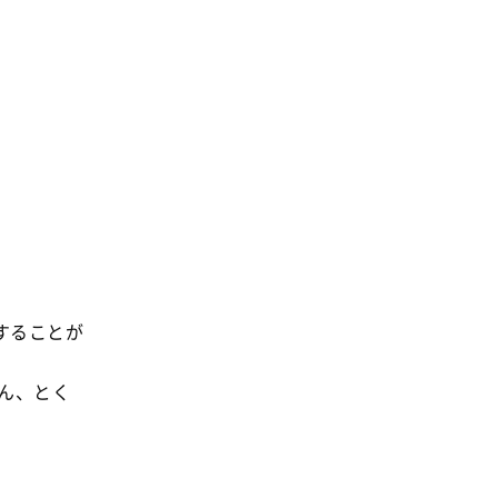
事業
2024年
環境
2023年
地域コミュニティ
2022年
組合員活動
2021年
平和と国際連帯
2020年
くらし
2019年
お米の出前授業
2018年
いなぎめぐみの里山
2017年
ぱる★キッズ
することが
2016年
パルシステムでんき
2015年
ん、とく
広報
2014年
復興支援
2013年
機関運営
2012年