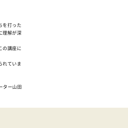
消費者
2011年
福祉
陽だまり
ちを打った
に理解が深
地場野菜
食の安全
この講座に
食育
られていま
ーター山田