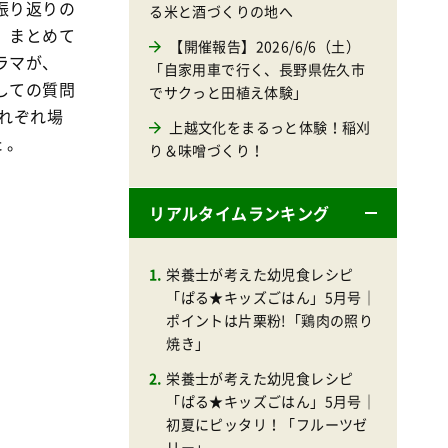
振り返りの
る米と酒づくりの地へ
、まとめて
【開催報告】2026/6/6（土）
ラマが、
「自家用車で行く、長野県佐久市
しての質問
でサクっと田植え体験」
れぞれ場
上越文化をまるっと体験！稲刈
 。
り＆味噌づくり！
リアルタイムランキング
栄養士が考えた幼児食レシピ
「ぱる★キッズごはん」5月号｜
ポイントは片栗粉!「鶏肉の照り
焼き」
栄養士が考えた幼児食レシピ
「ぱる★キッズごはん」5月号｜
初夏にピッタリ！「フルーツゼ
リー」