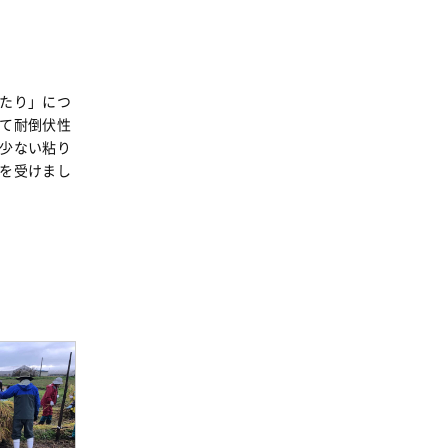
事業
2024年
環境
2023年
地域コミュニティ
2022年
たり」につ
組合員活動
2021年
て耐倒伏性
平和と国際連帯
少ない粘り
2020年
を受けまし
くらし
2019年
お米の出前授業
2018年
いなぎめぐみの里山
2017年
ぱる★キッズ
2016年
パルシステムでんき
2015年
広報
2014年
復興支援
2013年
機関運営
2012年