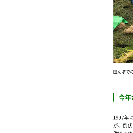
田んぼで
今年
1997
が、倒伏