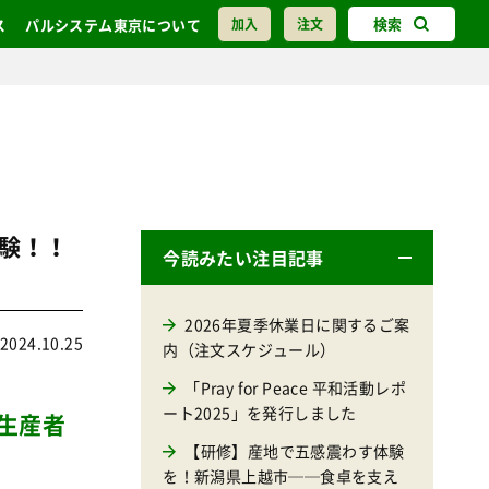
検索
ス
パルシステム東京について
加入
注文
験！！
今読みたい注目記事
2026年夏季休業日に関するご案
2024.10.25
内（注文スケジュール）
「Pray for Peace 平和活動レポ
ート2025」を発行しました
生産者
【研修】産地で五感震わす体験
を！新潟県上越市──食卓を支え