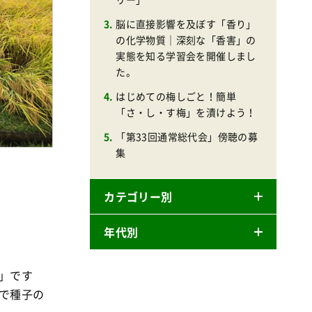
脳に直接影響を及ぼす「香り」
の化学物質｜深刻な「香害」の
実態を知る学習会を開催しまし
た。
はじめての梅しごと！簡単
「さ・し・す梅」を漬けよう！
「第33回通常総代会」傍聴の募
集
カテゴリー別
年代別
ニュースリリース
産直
ン」です
2026年
商品
年で種子の
2025年