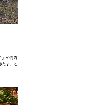
消費者
2011年
福祉
陽だまり
地場野菜
食の安全
食育
り」や青森
赤たま」と