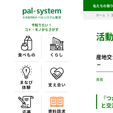
私たちの取
ホーム
今知りたい！
コト・モノからさがす
活
産地交
～
産直
『つ
と交