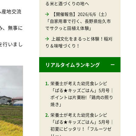
る米と酒づくりの地へ
へ産地交流
【開催報告】2026/6/6（土）
「自家用車で行く、長野県佐久市
み、無事に
でサクっと田植え体験」
上越文化をまるっと体験！稲刈
を行いまし
り＆味噌づくり！
リアルタイムランキング
栄養士が考えた幼児食レシピ
「ぱる★キッズごはん」5月号｜
ポイントは片栗粉!「鶏肉の照り
焼き」
栄養士が考えた幼児食レシピ
「ぱる★キッズごはん」5月号｜
初夏にピッタリ！「フルーツゼ
リー」