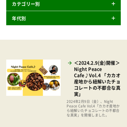
カテゴリー別
年代別
ニュースリリース
産直
2026年
商品
2025年
事業
2024年
環境
＜2024.2.9(金)開催＞
2023年
Night Peace
地域コミュニティ
Cafe♪Vol.4 「カカオ
2022年
組合員活動
産地から紐解いたチョ
2021年
コレートの不都合な真
平和と国際連帯
実」
2020年
くらし
2024年2月9日（金）、Night
2019年
Peace Cafe Vol.4「カカオ産地か
お米の出前授業
ら紐解いたチョコレートの不都合
2018年
な真実」を開催しました。
いなぎめぐみの里山
2017年