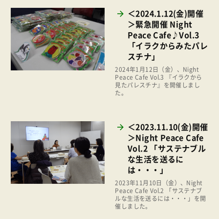
ぱる★キッズ
＜2024.1.12(金)開催
2016年
パルシステムでんき
＞緊急開催 Night
2015年
Peace Cafe♪Vol.3
広報
「イラクからみたパレ
2014年
スチナ」
復興支援
2013年
2024年1月12日（金）、Night
機関運営
Peace Cafe Vol.3 『イラクから
2012年
見たパレスチナ』を開催しまし
消費者
た。
2011年
福祉
陽だまり
＜2023.11.10(金)開催
＞Night Peace Cafe
地場野菜
Vol.2 「サステナブル
な生活を送るに
食の安全
は・・・」
食育
2023年11月10日（金）、Night
Peace Cafe Vol.2 「サステナブ
ルな生活を送るには・・・」を開
催しました。