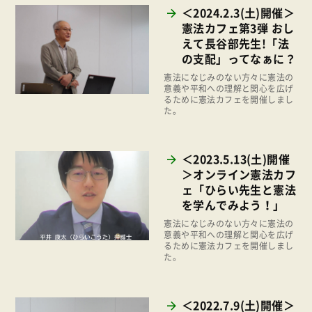
環境
＜2024.2.3(土)開催＞
2023年
憲法カフェ第3弾 おし
地域コミュニティ
えて長谷部先生!「法
2022年
組合員活動
の支配」ってなぁに？
2021年
憲法になじみのない方々に憲法の
平和と国際連帯
意義や平和への理解と関心を広げ
2020年
るために憲法カフェを開催しまし
くらし
た。
2019年
お米の出前授業
2018年
いなぎめぐみの里山
＜2023.5.13(土)開催
2017年
＞オンライン憲法カフ
ぱる★キッズ
ェ「ひらい先生と憲法
2016年
パルシステムでんき
を学んでみよう！」
2015年
憲法になじみのない方々に憲法の
広報
意義や平和への理解と関心を広げ
2014年
るために憲法カフェを開催しまし
復興支援
た。
2013年
機関運営
2012年
消費者
＜2022.7.9(土)開催＞
2011年