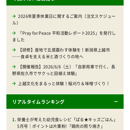
2026年夏季休業日に関するご案内（注文スケジュー
ル）
「Pray for Peace 平和活動レポート2025」を発行し
ました
【研修】産地で五感震わす体験を！新潟県上越市
──食卓を支える米と酒づくりの地へ
【開催報告】2026/6/6（土）「自家用車で行く、長
野県佐久市でサクっと田植え体験」
上越文化をまるっと体験！稲刈り＆味噌づくり！
リアルタイムランキング
栄養士が考えた幼児食レシピ「ぱる★キッズごはん」
5月号｜ポイントは片栗粉!「鶏肉の照り焼き」