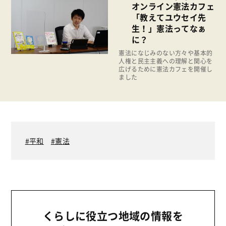
オンライン憲法カフェ
福祉
「教えてユウセイ先
陽だまり
生！」憲法ってなぁ
に？
地場野菜
憲法になじみのない方々や基本的
人権と民主主義への理解と関心を
食の安全
広げるために憲法カフェを開催し
ました
食育
平和
憲法
くらしに役立つ地域の情報を