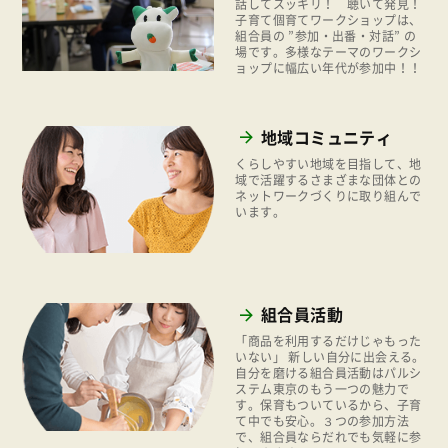
話してスッキリ！ 聴いて発見！
平和と国際連帯
子育て個育てワークショップは、
2020年
組合員の ”参加・出番・対話” の
くらし
場です。多様なテーマのワークシ
2019年
ョップに幅広い年代が参加中！！
お米の出前授業
2018年
いなぎめぐみの里山
2017年
地域コミュニティ
ぱる★キッズ
2016年
くらしやすい地域を目指して、地
域で活躍するさまざまな団体との
パルシステムでんき
ネットワークづくりに取り組んで
2015年
います。
広報
2014年
復興支援
2013年
機関運営
2012年
組合員活動
消費者
2011年
「商品を利用するだけじゃもった
福祉
いない」 新しい自分に出会える。
自分を磨ける組合員活動はパルシ
ステム東京のもう一つの魅力で
陽だまり
す。保育もついているから、子育
て中でも安心。３つの参加方法
地場野菜
で、組合員ならだれでも気軽に参