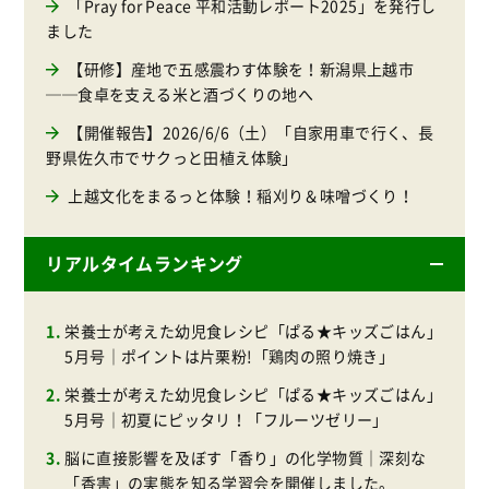
「Pray for Peace 平和活動レポート2025」を発行し
ました
【研修】産地で五感震わす体験を！新潟県上越市
──食卓を支える米と酒づくりの地へ
【開催報告】2026/6/6（土）「自家用車で行く、長
野県佐久市でサクっと田植え体験」
上越文化をまるっと体験！稲刈り＆味噌づくり！
リアルタイムランキング
栄養士が考えた幼児食レシピ「ぱる★キッズごはん」
5月号｜ポイントは片栗粉!「鶏肉の照り焼き」
栄養士が考えた幼児食レシピ「ぱる★キッズごはん」
5月号｜初夏にピッタリ！「フルーツゼリー」
脳に直接影響を及ぼす「香り」の化学物質｜深刻な
「香害」の実態を知る学習会を開催しました。