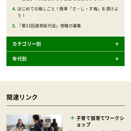
はじめての梅しごと！簡単「さ・し・す梅」を漬けよ
う！
「第33回通常総代会」傍聴の募集
カテゴリー別
年代別
ニュースリリース
産直
2026年
商品
2025年
事業
関連リンク
2024年
環境
2023年
地域コミュニティ
子育て個育てワークシ
2022年
組合員活動
ョップ
2021年