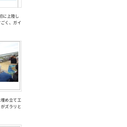
最初に上陸し
すごく、ガイ
は埋め立て工
トがズラリと