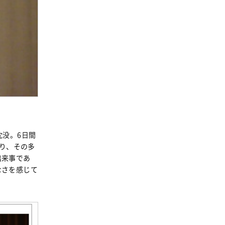
事業
2024年
環境
2023年
地域コミュニティ
2022年
組合員活動
2021年
平和と国際連帯
2020年
くらし
2019年
お米の出前授業
2018年
いなぎめぐみの里山
2017年
沈没。6日間
ぱる★キッズ
なり、その多
2016年
出来事であ
パルシステムでんき
2015年
なさを感じて
広報
2014年
復興支援
2013年
機関運営
2012年