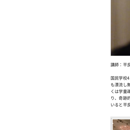
講師：平良
国民学校
も漂流し
くは学童
り、奇跡
いると平