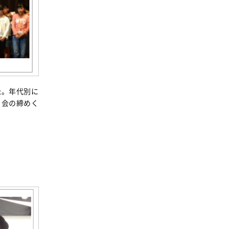
消費者
2011年
福祉
陽だまり
地場野菜
食の安全
た。年代別に
食育
。会の締めく