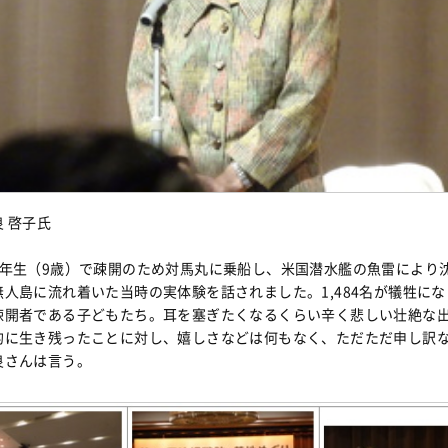
 啓子氏
4年生（9歳）で疎開のため対馬丸に乗船し、米国潜水艦の魚雷により
無人島に流れ着いた当時の実体験を話されました。1,484名が犠牲に
疎開者である子どもたち。耳を塞ぎたくなるくらい辛く悲しい壮絶な
的に生き残ったことに対し、嬉しさなどは何もなく、ただただ申し訳
良さんは言う。