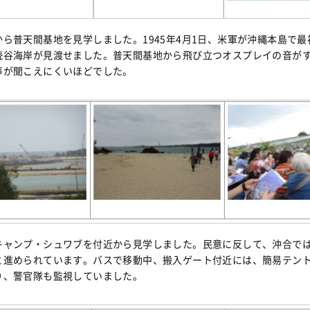
から普天間基地を見学しました。1945年4月1日、米軍が沖縄本島で
読谷海岸が見渡せました。普天間基地から飛び立つオスプレイの音が
声が聞こえにくいほどでした。
キャンプ・シュワブを付近から見学しました。民意に反して、沖合で
と進められています。バスで移動中、搬入ゲート付近には、簡易テン
り、警官隊も監視していました。