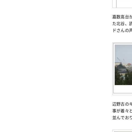
嘉数高台
た北谷、
ドさんの
辺野古の
事が着々
並んでお