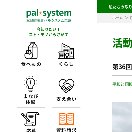
私たちの取
ホーム
今知りたい！
コト・モノからさがす
活
第36
平和と国