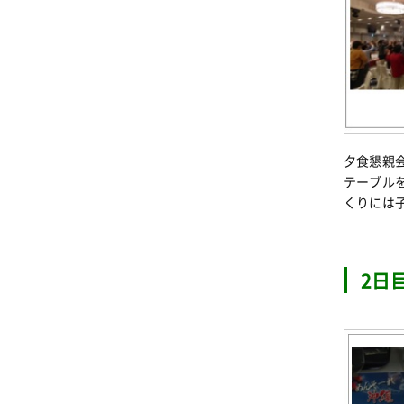
夕食懇親
テーブル
くりには
2日