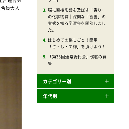
組合連合会
組合員大人
脳に直接影響を及ぼす「香り」
の化学物質｜深刻な「香害」の
実態を知る学習会を開催しまし
た。
はじめての梅しごと！簡単
「さ・し・す梅」を漬けよう！
「第33回通常総代会」傍聴の募
集
カテゴリー別
年代別
ニュースリリース
産直
2026年
商品
2025年