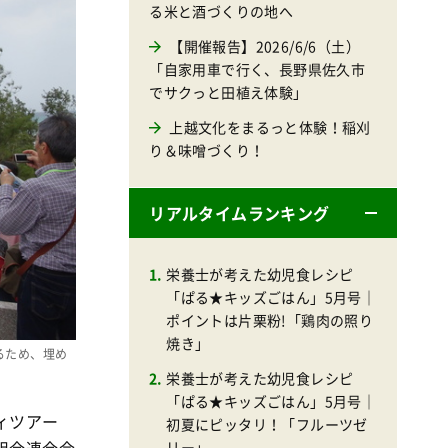
る米と酒づくりの地へ
【開催報告】2026/6/6（土）
「自家用車で行く、長野県佐久市
でサクっと田植え体験」
上越文化をまるっと体験！稲刈
り＆味噌づくり！
リアルタイムランキング
栄養士が考えた幼児食レシピ
「ぱる★キッズごはん」5月号｜
ポイントは片栗粉!「鶏肉の照り
焼き」
るため、埋め
栄養士が考えた幼児食レシピ
「ぱる★キッズごはん」5月号｜
ィツアー
初夏にピッタリ！「フルーツゼ
リー」