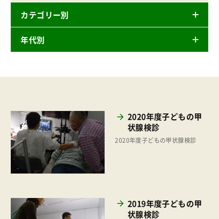
カテゴリー別
年代別
ニュースリリース
産直
2026年
商品
2025年
事業
2024年
環境
2020年度子どもの甲
2023年
状腺検診
地域コミュニティ
2022年
2020年度子どもの甲状腺検診
組合員活動
2021年
平和と国際連帯
2020年
くらし
2019年
お米の出前授業
2019年度子どもの甲
2018年
状腺検診
いなぎめぐみの里山