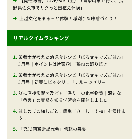
【開催報告】2026/6/6（土）「自家用車で行く、長
野県佐久市でサクっと田植え体験」
上越文化をまるっと体験！稲刈り＆味噌づくり！
リアルタイムランキング
栄養士が考えた幼児食レシピ「ぱる★キッズごはん」
5月号｜ポイントは片栗粉!「鶏肉の照り焼き」
栄養士が考えた幼児食レシピ「ぱる★キッズごはん」
5月号｜初夏にピッタリ！「フルーツゼリー」
脳に直接影響を及ぼす「香り」の化学物質｜深刻な
「香害」の実態を知る学習会を開催しました。
はじめての梅しごと！簡単「さ・し・す梅」を漬けよ
う！
「第33回通常総代会」傍聴の募集