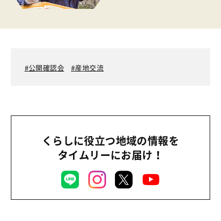
2020年
くらし
2019年
お米の出前授業
2018年
いなぎめぐみの里山
2017年
公開確認会
産地交流
ぱる★キッズ
2016年
パルシステムでんき
2015年
広報
2014年
復興支援
2013年
くらしに役立つ地域の情報を
機関運営
2012年
タイムリーにお届け！
消費者
2011年
福祉
陽だまり
地場野菜