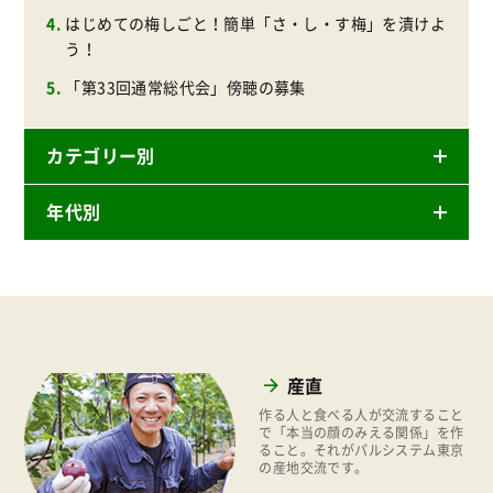
はじめての梅しごと！簡単「さ・し・す梅」を漬けよ
う！
「第33回通常総代会」傍聴の募集
カテゴリー別
年代別
ニュースリリース
産直
2026年
商品
2025年
事業
2024年
環境
産直
2023年
地域コミュニティ
作る人と食べる人が交流すること
2022年
で「本当の顔のみえる関係」を作
ること。それがパルシステム東京
組合員活動
の産地交流です。
2021年
平和と国際連帯