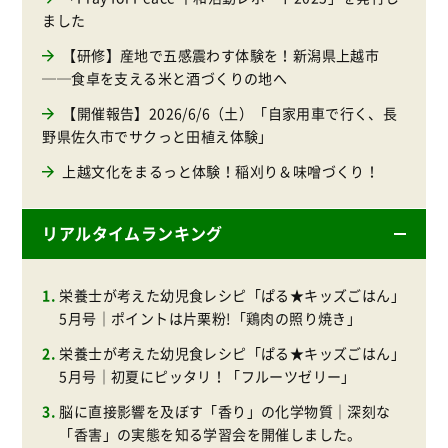
ました
【研修】産地で五感震わす体験を！新潟県上越市
──食卓を支える米と酒づくりの地へ
【開催報告】2026/6/6（土）「自家用車で行く、長
野県佐久市でサクっと田植え体験」
上越文化をまるっと体験！稲刈り＆味噌づくり！
リアルタイムランキング
栄養士が考えた幼児食レシピ「ぱる★キッズごはん」
5月号｜ポイントは片栗粉!「鶏肉の照り焼き」
栄養士が考えた幼児食レシピ「ぱる★キッズごはん」
5月号｜初夏にピッタリ！「フルーツゼリー」
脳に直接影響を及ぼす「香り」の化学物質｜深刻な
「香害」の実態を知る学習会を開催しました。