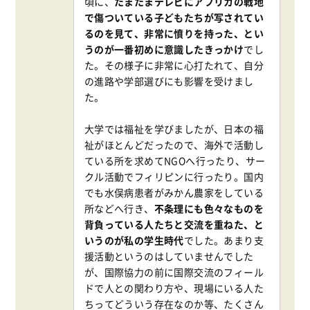
頃に、
たまたまテレビにアフリカの戦地
で傷ついている子どもたちが写されてい
るのを見て、非常に憤りを持った、とい
うのが一番初めに意識したきっかけ
でし
た。その様子に非常に心打たれて、自分
の進路や学部選びにも影響を受けまし
た。
大学では福祉を学びましたが、日本の福
祉がほとんどだったので、海外で活動し
ている所を求めてNGOへ行ったり、サー
クル活動でフィリピンに行ったり。国内
でも水俣病患者がみかん農家をしている
所などへ行き、
不条理にも色々なものを
背負っている人たちと交流を重ねた、と
いうのが私の学生時代
でした。あまり支
援活動というのはしていませんでした
が、国際協力の前に国際交流のフィール
ドで人との関わり方や、現場にいる人た
ちってどういう存在なのか等、たくさん