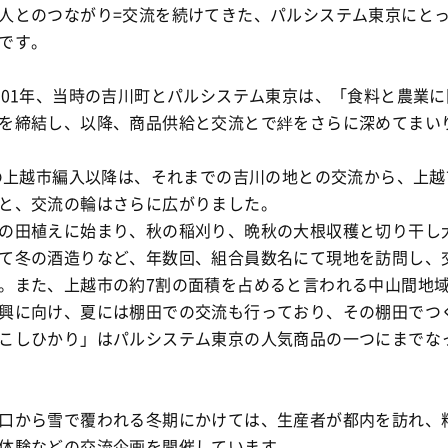
人とのつながり=交流を続けてきた、パルシステム東京にと
です。
001年、当時の吉川町とパルシステム東京は、「食料と農業
を締結し、以降、商品供給と交流とで絆をさらに深めてまい
年の上越市編入以降は、それまでの吉川の地との交流から、上
と、交流の輪はさらに広がりました。
の田植えに始まり、秋の稲刈り、晩秋の大根収穫と切り干し
て冬の酒造りなど、年数回、組合員数名にて現地を訪問し、
。また、上越市の約7割の面積を占めると言われる中山間地
興に向け、夏には棚田での交流も行っており、その棚田でつ
こしひかり」はパルシステム東京の人気商品の一つにまでな
口から雪で覆われる冬期にかけては、生産者が都内を訪れ、
体験などの交流企画を開催しています。