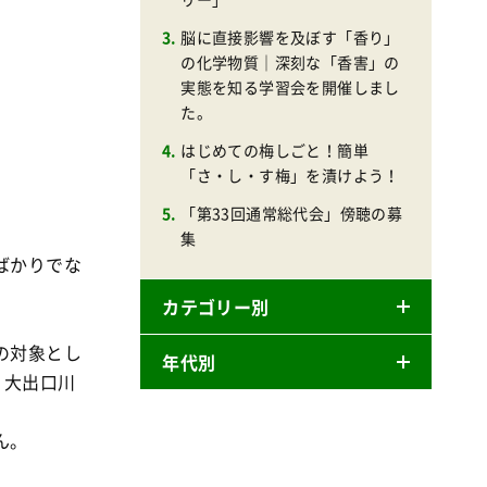
脳に直接影響を及ぼす「香り」
の化学物質｜深刻な「香害」の
実態を知る学習会を開催しまし
た。
はじめての梅しごと！簡単
「さ・し・す梅」を漬けよう！
「第33回通常総代会」傍聴の募
集
ばかりでな
カテゴリー別
の対象とし
年代別
ニュースリリース
、大出口川
産直
2026年
ん。
商品
2025年