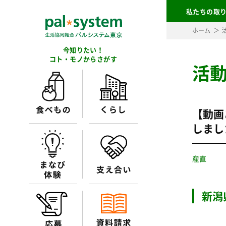
私たちの取
ホーム
今知りたい！
コト・モノからさがす
活
【動画
しまし
産直
新潟