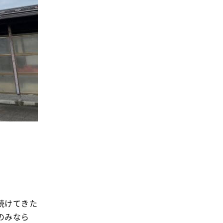
消費者
2011年
福祉
陽だまり
地場野菜
食の安全
食育
続けてきた
のみなら