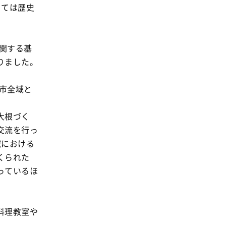
っては歴史
に関する基
りました。
越市全域と
大根づく
交流を行っ
域における
くられた
っているほ
料理教室や