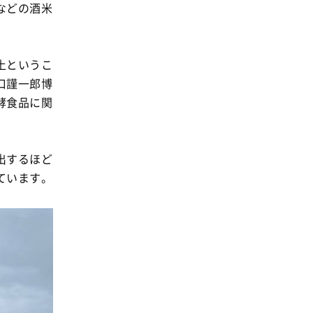
事業
などの酒米
2024年
環境
2023年
地域コミュニティ
2022年
土というこ
組合員活動
口謹一郎博
2021年
平和と国際連帯
酵食品に関
2020年
くらし
2019年
お米の出前授業
出するほど
2018年
いなぎめぐみの里山
ています。
2017年
ぱる★キッズ
2016年
パルシステムでんき
2015年
広報
2014年
復興支援
2013年
機関運営
2012年