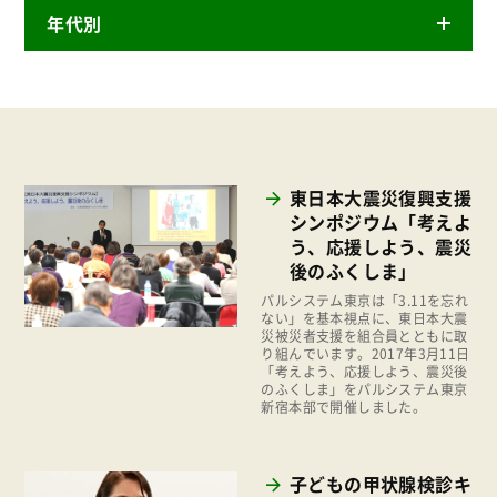
年代別
ニュースリリース
産直
2026年
商品
2025年
事業
2024年
環境
東日本大震災復興支援
2023年
シンポジウム「考えよ
地域コミュニティ
う、応援しよう、震災
2022年
組合員活動
後のふくしま」
2021年
パルシステム東京は「3.11を忘れ
平和と国際連帯
ない」を基本視点に、東日本大震
2020年
災被災者支援を組合員とともに取
くらし
り組んでいます。2017年3月11日
2019年
「考えよう、応援しよう、震災後
お米の出前授業
のふくしま」をパルシステム東京
2018年
新宿本部で開催しました。
いなぎめぐみの里山
2017年
ぱる★キッズ
2016年
子どもの甲状腺検診キ