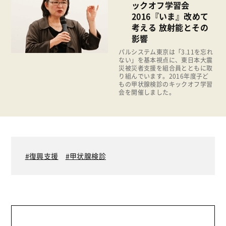
パルシステムでんき
ックオフ学習会
2015年
2016『いま』改めて
広報
考える 放射能とその
2014年
復興支援
影響
2013年
パルシステム東京は「3.11を忘れ
機関運営
ない」を基本視点に、東日本大震
2012年
災被災者支援を組合員とともに取
消費者
り組んでいます。2016年度子ど
2011年
もの甲状腺検診のキックオフ学習
福祉
会を開催しました。
陽だまり
地場野菜
食の安全
復興支援
甲状腺検診
食育