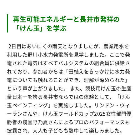
再生可能エネルギーと長井市発祥の
「けん玉」を学ぶ
2日目はあいにくの雨天となりましたが、農業用水を
利用した
野川小水力発電所
を見学しました
。ここで発
電された電気はすべてパルシステムの組合員に供給さ
れており、参加者からは「田植えをきっかけに水力発
電についても触れることができ、理解が深められた」
という声が上がりました
。
また、
競技用けん玉の生産
量日本一を誇る長井市
ならではの体験として、「けん
玉ペインティング」を実施しました
。リンドン・ウィ
ーランさんや、けん玉ワールドカップ2025女性部門優
勝者の鏡堂野乃夏さんによるプロのパフォーマンスも
披露され、大人も子どもも熱中して楽しみました
。