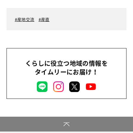
産直
2026年
商品
2025年
産地交流
産直
事業
2024年
環境
2023年
地域コミュニティ
2022年
組合員活動
2021年
くらしに役立つ地域の情報を
平和と国際連帯
2020年
タイムリーにお届け！
くらし
2019年
お米の出前授業
2018年
いなぎめぐみの里山
2017年
ぱる★キッズ
2016年
パルシステムでんき
2015年
広報
2014年