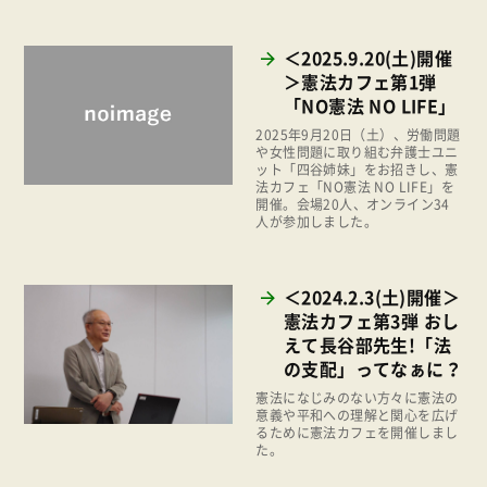
事業
2024年
環境
＜2025.9.20(土)開催
2023年
＞憲法カフェ第1弾
地域コミュニティ
「NO憲法 NO LIFE」
2022年
組合員活動
2025年9月20日（土）、労働問題
2021年
や女性問題に取り組む弁護士ユニ
平和と国際連帯
ット「四谷姉妹」をお招きし、憲
2020年
法カフェ「NO憲法 NO LIFE」を
くらし
開催。会場20人、オンライン34
2019年
人が参加しました。
お米の出前授業
2018年
いなぎめぐみの里山
＜2024.2.3(土)開催＞
2017年
ぱる★キッズ
憲法カフェ第3弾 おし
2016年
えて長谷部先生!「法
パルシステムでんき
の支配」ってなぁに？
2015年
広報
憲法になじみのない方々に憲法の
2014年
意義や平和への理解と関心を広げ
復興支援
るために憲法カフェを開催しまし
2013年
た。
機関運営
2012年