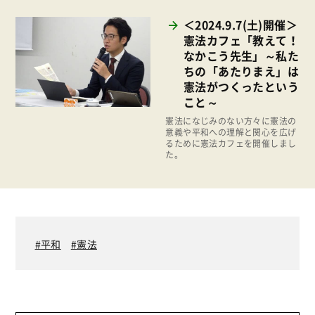
消費者
＜2024.9.7(土)開催＞
2011年
福祉
憲法カフェ「教えて！
なかこう先生」～私た
陽だまり
ちの「あたりまえ」は
憲法がつくったという
地場野菜
こと～
食の安全
憲法になじみのない方々に憲法の
意義や平和への理解と関心を広げ
食育
るために憲法カフェを開催しまし
た。
平和
憲法