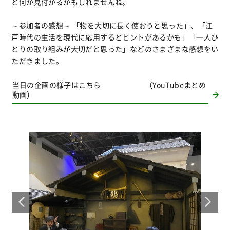
と何か見付かるかもしれませんね。
～参加者の感想～ 「物を大切に長く使おうと思った」、「江
戸時代の生活を現代に応用するとヒントがあるかも」「一人ひ
とりの取り組みが大切だと思った」などのさまざまな感想をい
ただきました。
当日の企画の様子はこちら （YouTubeまとめ
動画）
猪
向
竿
「
し