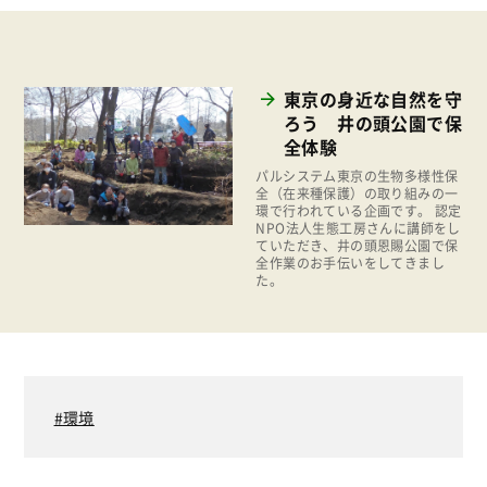
商品
2025年
事業
2024年
環境
東京の身近な自然を守
2023年
ろう 井の頭公園で保
地域コミュニティ
全体験
2022年
組合員活動
パルシステム東京の生物多様性保
2021年
全（在来種保護）の取り組みの一
平和と国際連帯
環で行われている企画です。 認定
2020年
NPO法人生態工房さんに講師をし
くらし
ていただき、井の頭恩賜公園で保
2019年
全作業のお手伝いをしてきまし
お米の出前授業
た。
2018年
いなぎめぐみの里山
2017年
ぱる★キッズ
2016年
パルシステムでんき
2015年
環境
広報
2014年
復興支援