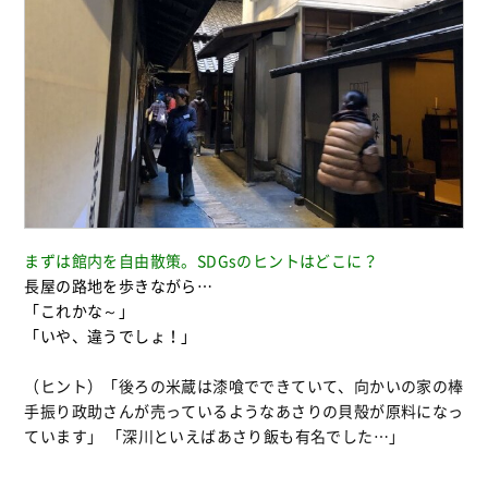
まずは館内を自由散策。SDGsのヒントはどこに？
長屋の路地を歩きながら…
「これかな～」
「いや、違うでしょ！」
（ヒント）「後ろの米蔵は漆喰でできていて、向かいの家の棒
手振り政助さんが売っているようなあさりの貝殻が原料になっ
ています」 「深川といえばあさり飯も有名でした…」