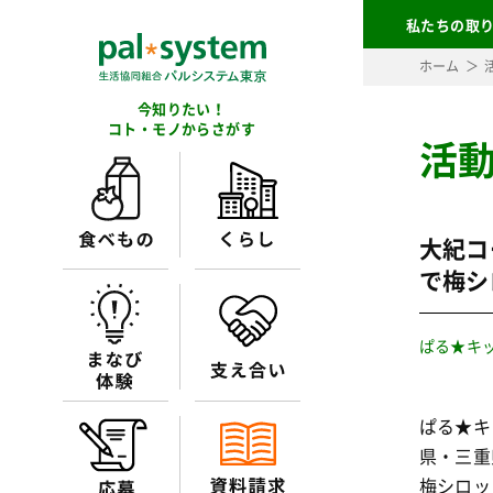
私たちの取
ホーム
今知りたい！
コト・モノからさがす
活
大紀コ
で梅シ
ぱる★キ
ぱる★キ
県・三重
梅シロッ