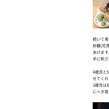
続いて青
砂糖(花
あけます
手に刺さ
4歳児と
せてくれ
3歳児は
にヘタ取