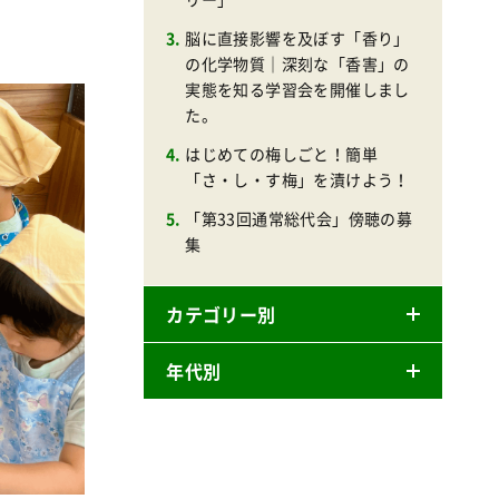
脳に直接影響を及ぼす「香り」
の化学物質｜深刻な「香害」の
実態を知る学習会を開催しまし
た。
はじめての梅しごと！簡単
「さ・し・す梅」を漬けよう！
「第33回通常総代会」傍聴の募
集
カテゴリー別
年代別
ニュースリリース
産直
2026年
商品
2025年