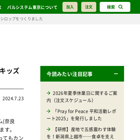
検索
ス
パルシステム東京について
加入
注文
梅シロップをつくりました
キッズ
今読みたい注目記事
2026年夏季休業日に関するご案
2024.7.23
内（注文スケジュール）
「Pray for Peace 平和活動レポ
ート2025」を発行しました
(奈良
ます。
【研修】産地で五感震わす体験
を！新潟県上越市──食卓を支え
ってもカン