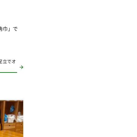
事業
2024年
環境
2023年
地域コミュニティ
2022年
角巾」で
組合員活動
2021年
平和と国際連帯
2020年
くらし
2019年
足立でオ
お米の出前授業
2018年
いなぎめぐみの里山
2017年
ぱる★キッズ
2016年
パルシステムでんき
2015年
広報
2014年
復興支援
2013年
機関運営
2012年