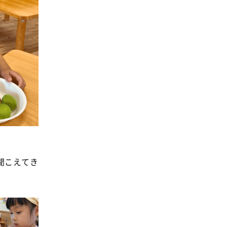
消費者
2011年
福祉
陽だまり
地場野菜
食の安全
食育
聞こえてき