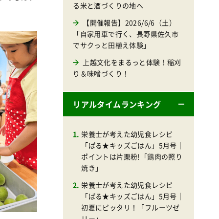
る米と酒づくりの地へ
【開催報告】2026/6/6（土）
「自家用車で行く、長野県佐久市
でサクっと田植え体験」
上越文化をまるっと体験！稲刈
り＆味噌づくり！
リアルタイムランキング
栄養士が考えた幼児食レシピ
「ぱる★キッズごはん」5月号｜
ポイントは片栗粉!「鶏肉の照り
焼き」
栄養士が考えた幼児食レシピ
「ぱる★キッズごはん」5月号｜
初夏にピッタリ！「フルーツゼ
リー」