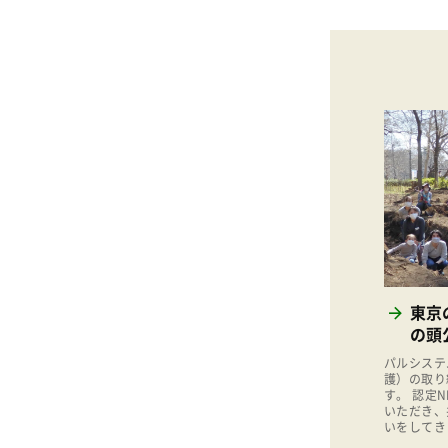
東京
の頭
パルシステ
護）の取り
す。 認定
いただき、
いをしてき