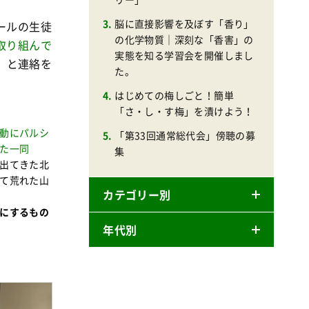
脳に直接影響を及ぼす「香り」
ールの生徒
の化学物質｜深刻な「香害」の
取り組んで
実態を知る学習会を開催しまし
」
と連絡を
た。
はじめての梅しごと！簡単
「さ・し・す梅」を漬けよう！
動にパルシ
「第33回通常総代会」傍聴の募
た一同
集
出てきた北
て荒れた山
カテゴリー別
にするもの
年代別
ニュースリリース
産直
2026年
商品
2025年