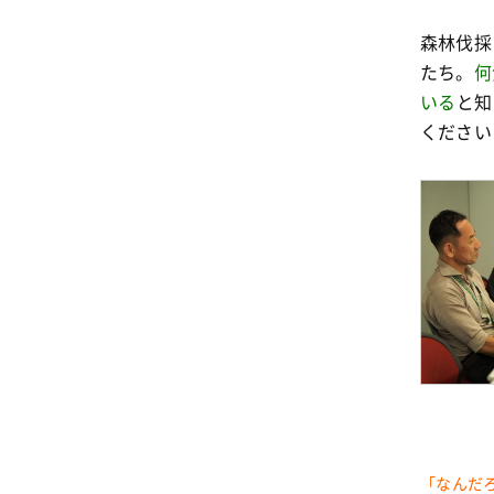
森林伐採
たち。
何
いる
と知
ください
「なんだ