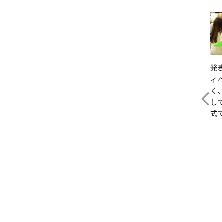
発
ィ
く
し
式
態とな
ルで捕
パルシステムに訪問し
ンボの
た際の資料をパネルで
域に住
展示
きもの