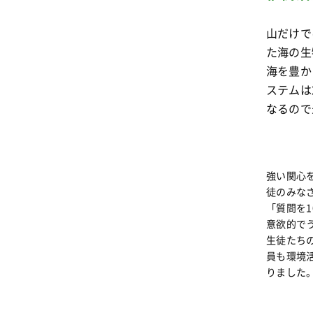
山だけで
た海の生
海を豊か
ステムは
なるので
強い関心
徒のみな
「質問を
意欲的で
生徒たち
員も環境
りました