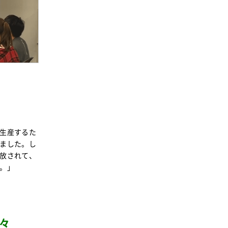
事業
2024年
環境
2023年
地域コミュニティ
2022年
組合員活動
2021年
平和と国際連帯
2020年
くらし
2019年
お米の出前授業
2018年
いなぎめぐみの里山
生産するた
2017年
ぱる★キッズ
ました。し
2016年
放されて、
パルシステムでんき
。」
2015年
広報
2014年
復興支援
2013年
機関運営
々
2012年