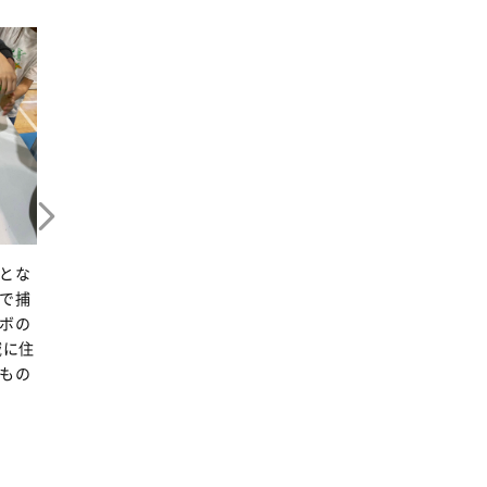
発表
ィベ
く、
して
式で
とな
で捕
パルシステムに訪問し
ボの
た際の資料をパネルで
域に住
展示
もの