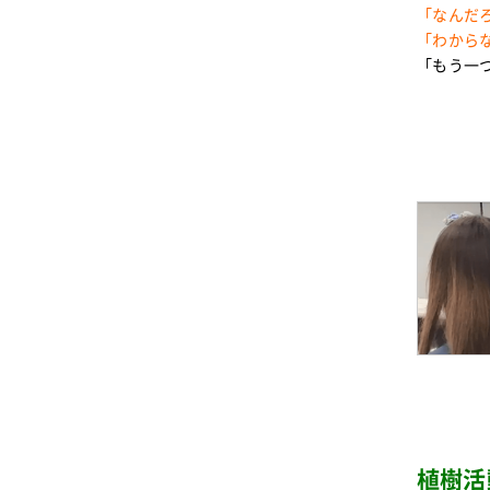
「なんだ
「わから
「もう一
植樹活