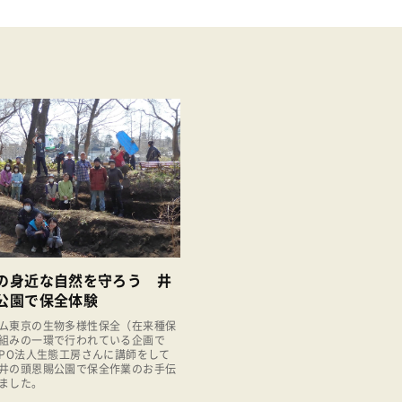
の身近な自然を守ろう 井
公園で保全体験
ム東京の生物多様性保全（在来種保
組みの一環で行われている企画で
NPO法人生態工房さんに講師をして
井の頭恩賜公園で保全作業のお手伝
ました。