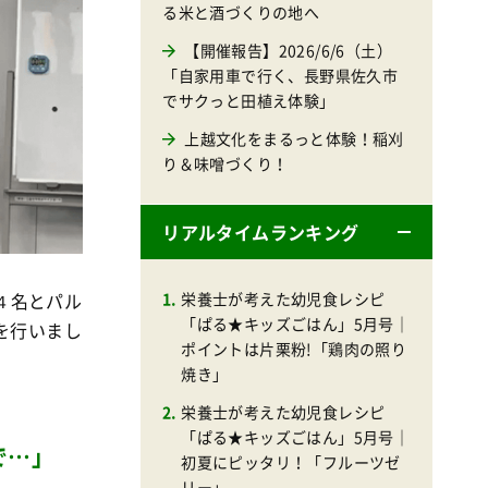
る米と酒づくりの地へ
【開催報告】2026/6/6（土）
「自家用車で行く、長野県佐久市
でサクっと田植え体験」
上越文化をまるっと体験！稲刈
り＆味噌づくり！
リアルタイムランキング
栄養士が考えた幼児食レシピ
４名とパル
「ぱる★キッズごはん」5月号｜
を行いまし
ポイントは片栗粉!「鶏肉の照り
焼き」
栄養士が考えた幼児食レシピ
「ぱる★キッズごはん」5月号｜
で…」
初夏にピッタリ！「フルーツゼ
リー」