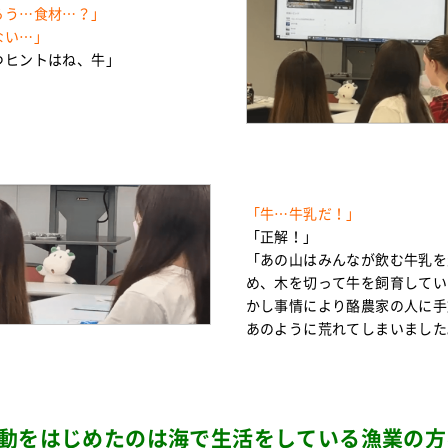
ろう…食材…？」
ない…」
つヒントはね、牛」
「牛…牛乳だ！」
「正解！」
「あの山はみんなが飲む牛乳を
め、木を切って牛を飼育してい
かし事情により酪農家の人に手
あのように荒れてしまいました
動をはじめたのは海で生活をしている漁業の方