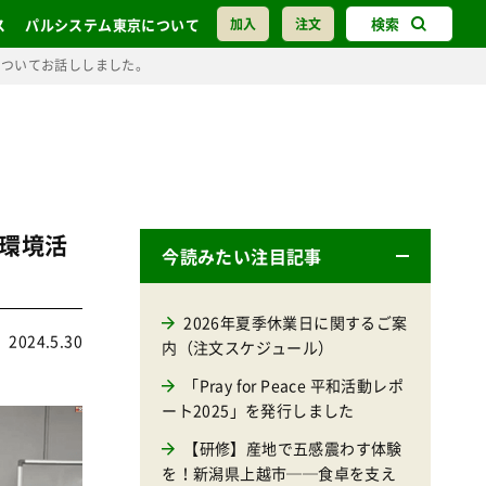
検索
ス
パルシステム東京について
加入
注文
についてお話ししました。
環境活
今読みたい注目記事
2026年夏季休業日に関するご案
2024.5.30
内（注文スケジュール）
「Pray for Peace 平和活動レポ
ート2025」を発行しました
【研修】産地で五感震わす体験
を！新潟県上越市──食卓を支え