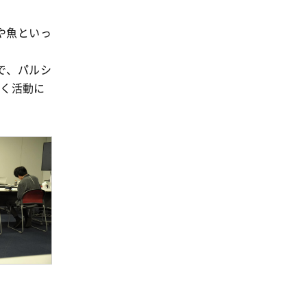
消費者
2011年
福祉
や魚といっ
陽だまり
で、パルシ
地場野菜
続く活動に
食の安全
食育