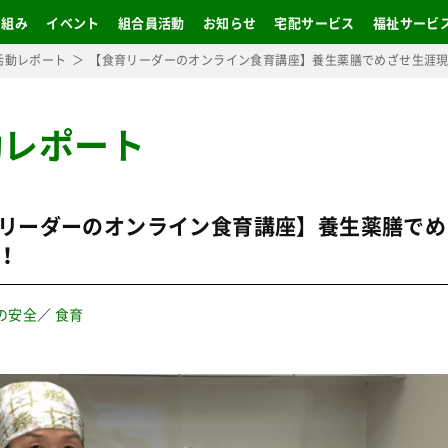
り組み
イベント
組合員活動
お知らせ
宅配サービス
福祉サービ
活動レポート
【食育リーダーのオンライン食育講座】養生薬膳でめざせ生涯
動レポート
リーダーのオンライン食育講座】養生薬膳でめ
！
の安全
／
食育