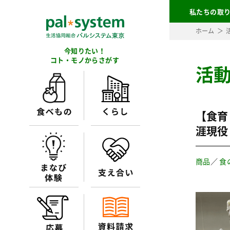
私たちの取
ホーム
今知りたい！
コト・モノからさがす
活
【食育
涯現役
商品
／
食