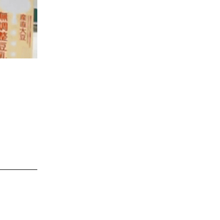
消費者
2011年
福祉
陽だまり
地場野菜
食の安全
食育