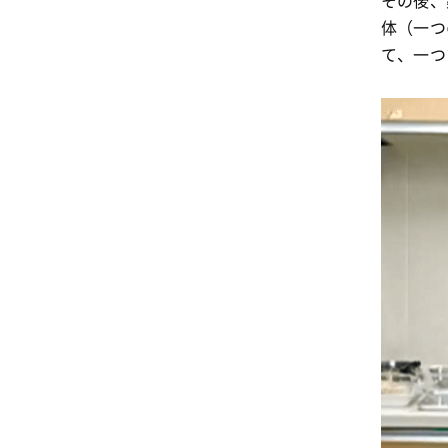
その後、
体（一つ
て、一つ