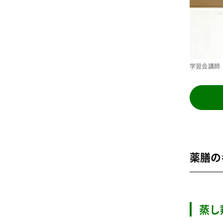
学習会講師
薬膳の
蒸し