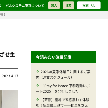
検索
ス
パルシステム東京について
加入
注文
現役！
ざせ生
今読みたい注目記事
2026年夏季休業日に関するご案
2023.4.17
内（注文スケジュール）
「Pray for Peace 平和活動レポ
ート2025」を発行しました
【研修】産地で五感震わす体験
を！新潟県上越市──食卓を支え