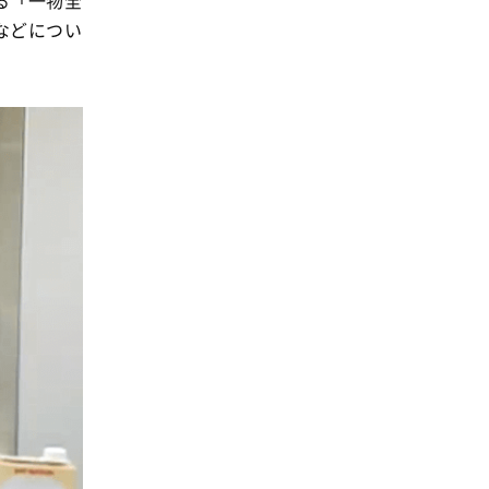
る「一物全
事業
2024年
などについ
環境
2023年
地域コミュニティ
2022年
組合員活動
2021年
平和と国際連帯
2020年
くらし
2019年
お米の出前授業
2018年
いなぎめぐみの里山
2017年
ぱる★キッズ
2016年
パルシステムでんき
2015年
広報
2014年
復興支援
2013年
機関運営
2012年