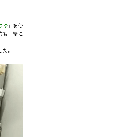
つゆ
」を使
方も一緒に
した。