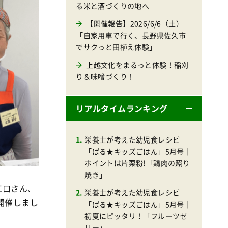
る米と酒づくりの地へ
【開催報告】2026/6/6（土）
「自家用車で行く、長野県佐久市
でサクっと田植え体験」
上越文化をまるっと体験！稲刈
り＆味噌づくり！
リアルタイムランキング
栄養士が考えた幼児食レシピ
「ぱる★キッズごはん」5月号｜
ポイントは片栗粉!「鶏肉の照り
焼き」
江口さん、
栄養士が考えた幼児食レシピ
開催しまし
「ぱる★キッズごはん」5月号｜
初夏にピッタリ！「フルーツゼ
リー」