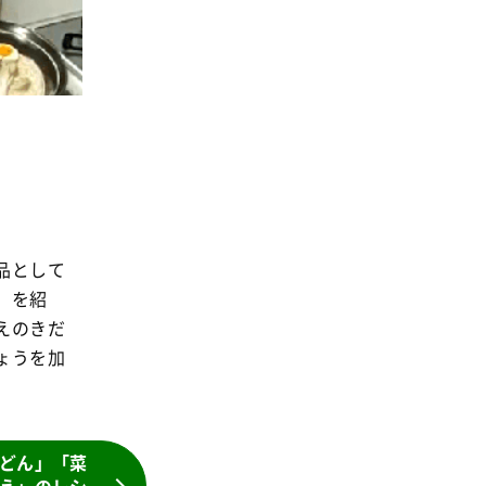
品として
」を紹
えのきだ
ょうを加
どん」「菜