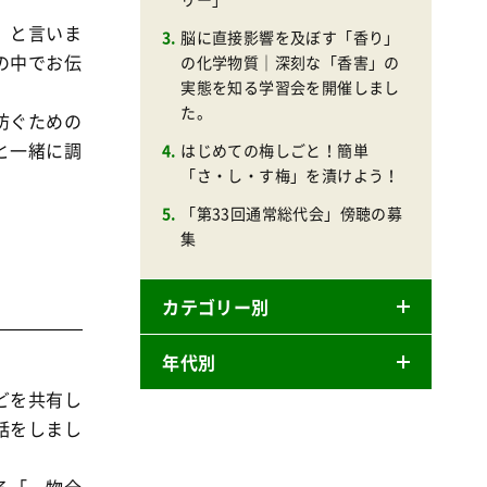
」と言いま
脳に直接影響を及ぼす「香り」
の中でお伝
の化学物質｜深刻な「香害」の
実態を知る学習会を開催しまし
た。
防ぐための
と一緒に調
はじめての梅しごと！簡単
「さ・し・す梅」を漬けよう！
「第33回通常総代会」傍聴の募
集
カテゴリー別
年代別
ニュースリリース
どを共有し
産直
話をしまし
2026年
商品
2025年