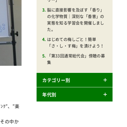
脳に直接影響を及ぼす「香り」
の化学物質｜深刻な「香害」の
実態を知る学習会を開催しまし
た。
はじめての梅しごと！簡単
「さ・し・す梅」を漬けよう！
「第33回通常総代会」傍聴の募
集
カテゴリー別
年代別
ニュースリリース
ｸ”、”楽
産直
2026年
商品
、その中か
2025年