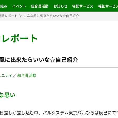
り組み
イベント
組合員活動
お知らせ
宅配サービス
福祉サービ
活動レポート
こんな風に出来たらいいな☆自己紹介
動レポート
風に出来たらいいな☆自己紹介
ュニティ
／
組合員活動
な思い
日差しが差し込む中、パルシステム東京パルひろば辰巳にて