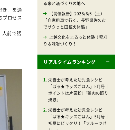
る米と酒づくりの地へ
好き」を通
【開催報告】2026/6/6（土）
のプロセス
「自家用車で行く、長野県佐久市
でサクっと田植え体験」
、人前で話
上越文化をまるっと体験！稲刈
り＆味噌づくり！
リアルタイムランキング
栄養士が考えた幼児食レシピ
「ぱる★キッズごはん」5月号｜
ポイントは片栗粉!「鶏肉の照り
焼き」
栄養士が考えた幼児食レシピ
「ぱる★キッズごはん」5月号｜
初夏にピッタリ！「フルーツゼ
リー」