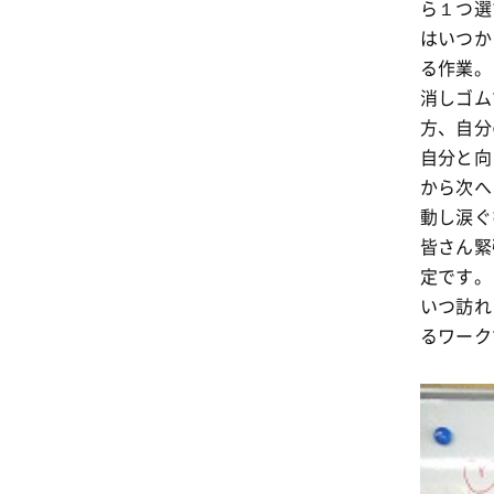
ら１つ選
はいつか
る作業。
消しゴム
方、自分
自分と向
から次へ
動し涙ぐ
皆さん緊
定です。
いつ訪れ
るワーク