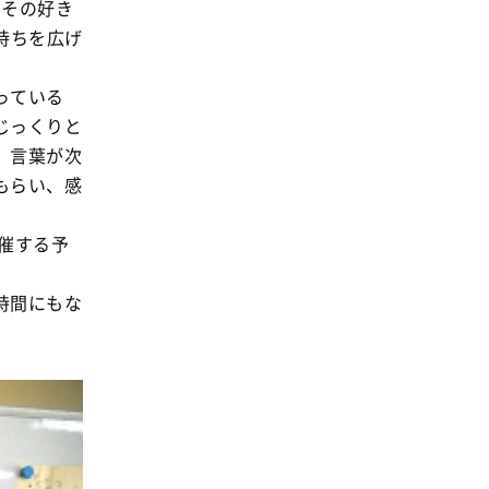
事業
”その好き
2024年
持ちを広げ
環境
2023年
地域コミュニティ
っている
2022年
組合員活動
じっくりと
2021年
、言葉が次
平和と国際連帯
2020年
もらい、感
くらし
2019年
お米の出前授業
催する予
2018年
いなぎめぐみの里山
2017年
時間にもな
ぱる★キッズ
2016年
パルシステムでんき
2015年
広報
2014年
復興支援
2013年
機関運営
2012年