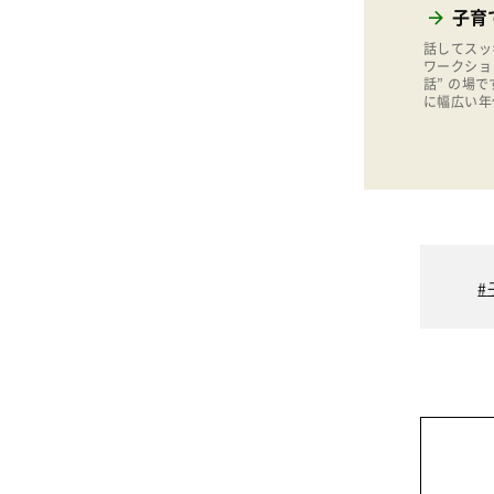
子育
話してスッ
ワークショ
話” の場
に幅広い年