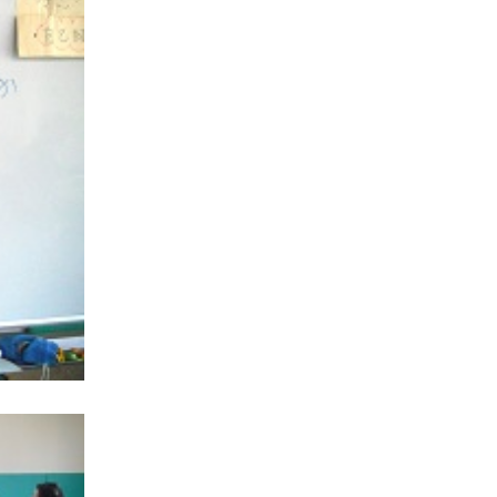
消費者
2011年
福祉
陽だまり
地場野菜
食の安全
食育