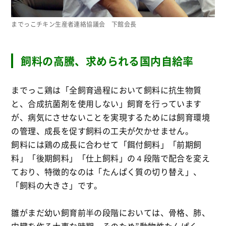
までっこチキン生産者連絡協議会 下館会長
飼料の高騰、求められる国内自給率
までっこ鶏は「全飼育過程において飼料に抗生物質
と、合成抗菌剤を使用しない」飼育を行っています
が、病気にさせないことを実現するためには飼育環境
の管理、成長を促す飼料の工夫が欠かせません。
飼料には鶏の成長に合わせて「餌付飼料」「前期飼
料」「後期飼料」「仕上飼料」の４段階で配合を変え
ており、特徴的なのは「たんぱく質の切り替え」、
「飼料の大きさ」です。
雛がまだ幼い飼育前半の段階においては、骨格、肺、
内臓を作る大事な時期。そのため”動物性たんぱく