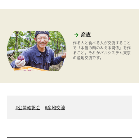
2026年
商品
2025年
事業
2024年
環境
産直
2023年
地域コミュニティ
作る人と食べる人が交流すること
2022年
で「本当の顔のみえる関係」を作
ること。それがパルシステム東京
組合員活動
の産地交流です。
2021年
平和と国際連帯
2020年
くらし
2019年
お米の出前授業
2018年
いなぎめぐみの里山
2017年
公開確認会
産地交流
ぱる★キッズ
2016年
パルシステムでんき
2015年
広報
2014年