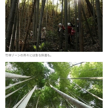
竹林ゾーンの所々には急な斜面も。