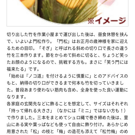
切り出した竹を作業小屋まで運び出した後は、昼食休憩を挟ん
で、いよいよ門松作り。「門松」はお正月の歳神様を家に迎え
るための目印。「そぎ」と呼ばれる斜めの切り口で長さの違う
竹を三本作ります。節をからめて斜めに切ると、ちょうど笑っ
たお顔のようになるので、挑戦する方も。まさに「笑う門には
福来たる」です。
「始めは『ノコ道』を付けるように慎重に」とのアドバイスの
もと、納得の切り口ができるまで何本も竹を切っていきまし
た。普段あまり使わない筋肉も含め、全身を使った良い運動に
なります。
各家庭の玄関先などに飾ることを想定して、サイズはそれぞれ
「持って帰れる大きさ」（なかには「ミニ」ではない方も！）
で作りました。三本をまとめてシュロ縄で巻き締めた後は、里
山にある実や葉っぱなども使って自由に飾り付け。あらかじめ
用意された「松」の枝と「梅」の造花も添えて「松竹梅」のめ