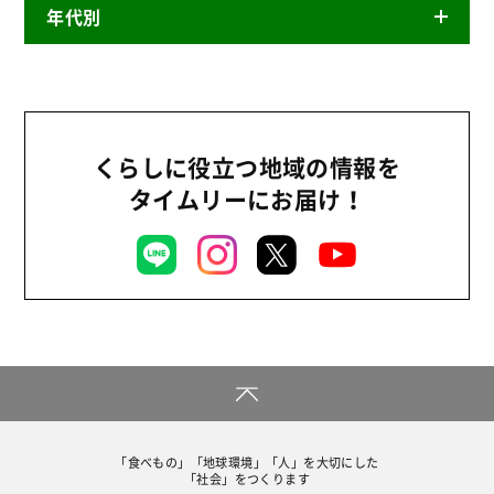
年代別
ニュースリリース
産直
2026年
商品
2025年
事業
2024年
くらしに役立つ地域の情報を
環境
タイムリーにお届け！
2023年
地域コミュニティ
2022年
組合員活動
2021年
平和と国際連帯
2020年
くらし
2019年
お米の出前授業
2018年
いなぎめぐみの里山
2017年
ぱる★キッズ
「食べもの」「地球環境」「人」を大切にした
2016年
「社会」をつくります
パルシステムでんき