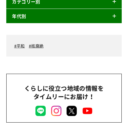
カテゴリー別
年代別
ニュースリリース
産直
2026年
商品
2025年
平和
核廃絶
事業
2024年
環境
2023年
地域コミュニティ
2022年
組合員活動
2021年
くらしに役立つ地域の情報を
平和と国際連帯
2020年
タイムリーにお届け！
くらし
2019年
お米の出前授業
2018年
いなぎめぐみの里山
2017年