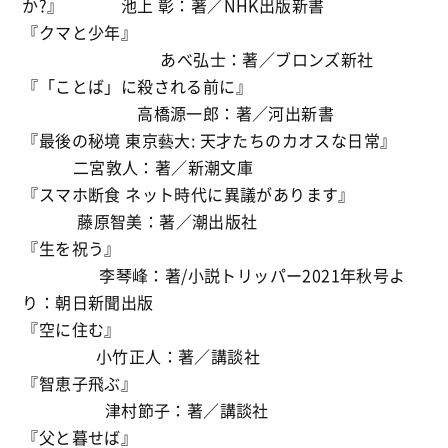
か?』 池上 彰：著／NHK出版新書
『クマと少年』
あべ弘士：著／ブロンズ新社
『「ことば」に殺される前に』
高橋源一郎：著／河出新書
『最後の秘境 東京藝大: 天才たちのカオスな日常』
二宮敦人：著／新潮文庫
『スマホ断食 ネット時代に異議があります』
藤原智美：著／潮出版社
『生を祝う』
李琴峰：著/小説トリッパー2021年秋号よ
り：朝日新聞出版
『空に住む』
小竹正人：著／講談社
『智恵子飛ぶ』
津村節子：著／講談社
『父と暮せば』