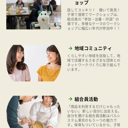
組合員活動
ョップ
2021年
話してスッキリ！ 聴いて発見！
平和と国際連帯
子育て個育てワークショップは、
2020年
組合員の ”参加・出番・対話” の
くらし
場です。多様なテーマのワークシ
2019年
ョップに幅広い年代が参加中！！
お米の出前授業
2018年
いなぎめぐみの里山
2017年
地域コミュニティ
ぱる★キッズ
2016年
くらしやすい地域を目指して、地
域で活躍するさまざまな団体との
パルシステムでんき
ネットワークづくりに取り組んで
2015年
います。
広報
2014年
復興支援
2013年
機関運営
2012年
組合員活動
消費者
2011年
「商品を利用するだけじゃもった
福祉
いない」 新しい自分に出会える。
自分を磨ける組合員活動はパルシ
ステム東京のもう一つの魅力で
陽だまり
す。保育もついているから、子育