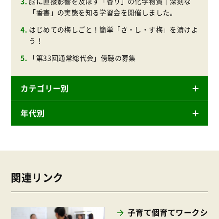
脳に直接影響を及ぼす「香り」の化学物質｜深刻な
「香害」の実態を知る学習会を開催しました。
はじめての梅しごと！簡単「さ・し・す梅」を漬けよ
う！
「第33回通常総代会」傍聴の募集
カテゴリー別
年代別
ニュースリリース
産直
2026年
商品
2025年
事業
関連リンク
2024年
環境
2023年
地域コミュニティ
子育て個育てワークシ
2022年