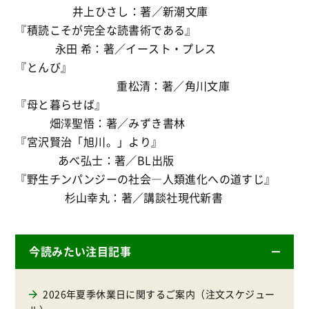
井上ひさし：著／新潮文庫
『積読こそが完全な読書術である』
永田 希：著／イースト・プレス
『とんび』
重松清：著／角川文庫
『母と暮らせば』
畑澤聖悟：著／みずき書林
『宮沢賢治「旭川。」より』
あべ弘士：著／BL出版
『野生チンパンジーの社会―人類進化への道すじ』
杉山幸丸：著／講談社現代新書
今読みたい注目記事
2026年夏季休業日に関するご案内（注文スケジュー