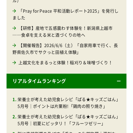
ル）
「Pray for Peace 平和活動レポート2025」を発行し
ました
【研修】産地で五感震わす体験を！新潟県上越市
──食卓を支える米と酒づくりの地へ
【開催報告】2026/6/6（土）「自家用車で行く、長
野県佐久市でサクっと田植え体験」
上越文化をまるっと体験！稲刈り＆味噌づくり！
リアルタイムランキング
栄養士が考えた幼児食レシピ「ぱる★キッズごはん」
5月号｜ポイントは片栗粉!「鶏肉の照り焼き」
栄養士が考えた幼児食レシピ「ぱる★キッズごはん」
5月号｜初夏にピッタリ！「フルーツゼリー」