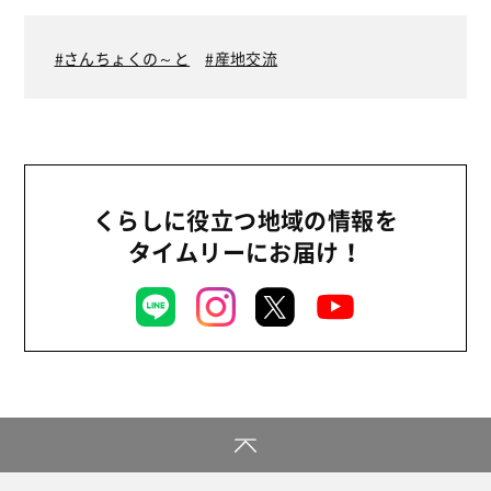
2026年
商品
2025年
さんちょくの～と
産地交流
事業
2024年
環境
2023年
地域コミュニティ
2022年
組合員活動
2021年
くらしに役立つ地域の情報を
平和と国際連帯
2020年
タイムリーにお届け！
くらし
2019年
お米の出前授業
2018年
いなぎめぐみの里山
2017年
ぱる★キッズ
2016年
パルシステムでんき
2015年
広報
2014年