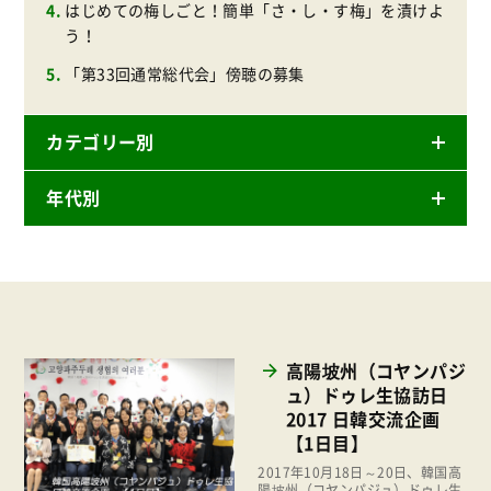
はじめての梅しごと！簡単「さ・し・す梅」を漬けよ
う！
「第33回通常総代会」傍聴の募集
カテゴリー別
年代別
ニュースリリース
産直
2026年
商品
2025年
事業
2024年
環境
高陽坡州（コヤンパジ
2023年
ュ）ドゥレ生協訪日
地域コミュニティ
2017 日韓交流企画
2022年
組合員活動
【1日目】
2021年
2017年10月18日～20日、韓国高
平和と国際連帯
陽坡州（コヤンパジュ）ドゥレ生