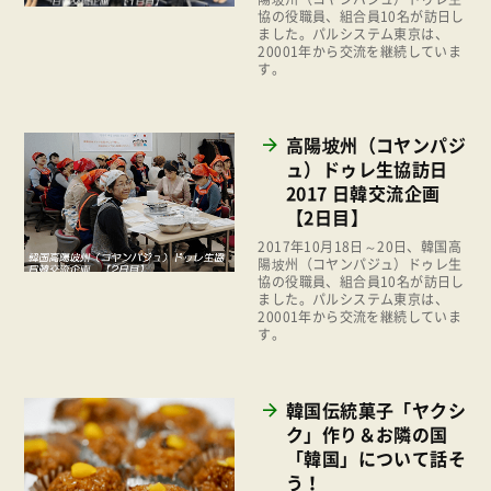
2020年
協の役職員、組合員10名が訪日し
くらし
ました。パルシステム東京は、
2019年
20001年から交流を継続していま
お米の出前授業
す。
2018年
いなぎめぐみの里山
2017年
ぱる★キッズ
高陽坡州（コヤンパジ
2016年
ュ）ドゥレ生協訪日
パルシステムでんき
2017 日韓交流企画
2015年
【2日目】
広報
2014年
2017年10月18日～20日、韓国高
復興支援
陽坡州（コヤンパジュ）ドゥレ生
2013年
協の役職員、組合員10名が訪日し
機関運営
ました。パルシステム東京は、
2012年
20001年から交流を継続していま
消費者
す。
2011年
福祉
韓国伝統菓子「ヤクシ
陽だまり
ク」作り＆お隣の国
地場野菜
「韓国」について話そ
う！
食の安全