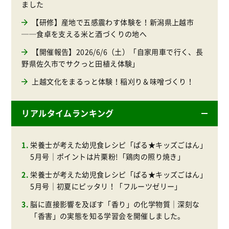
ました
【研修】産地で五感震わす体験を！新潟県上越市
──食卓を支える米と酒づくりの地へ
【開催報告】2026/6/6（土）「自家用車で行く、長
野県佐久市でサクっと田植え体験」
上越文化をまるっと体験！稲刈り＆味噌づくり！
リアルタイムランキング
栄養士が考えた幼児食レシピ「ぱる★キッズごはん」
5月号｜ポイントは片栗粉!「鶏肉の照り焼き」
栄養士が考えた幼児食レシピ「ぱる★キッズごはん」
5月号｜初夏にピッタリ！「フルーツゼリー」
脳に直接影響を及ぼす「香り」の化学物質｜深刻な
「香害」の実態を知る学習会を開催しました。