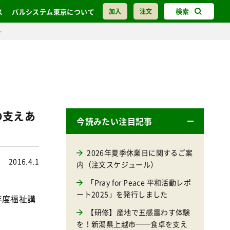
検索
ス
パルシステム東京について
加入
注文
～
の支えあ
今読みたい注目記事
2026年夏季休業日に関するご案
2016.4.1
内（注文スケジュール）
「Pray for Peace 平和活動レポ
ート2025」を発行しました
年度福祉講
【研修】産地で五感震わす体験
を！新潟県上越市──食卓を支え