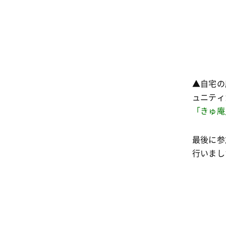
▲自宅の
ュニティ
「きゅ庵
最後に参
行いまし