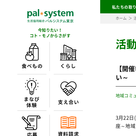
私たちの取
ホーム
今知りたい！
コト・モノからさがす
活
【開催
い～
地域コミ
3月22
座～地域