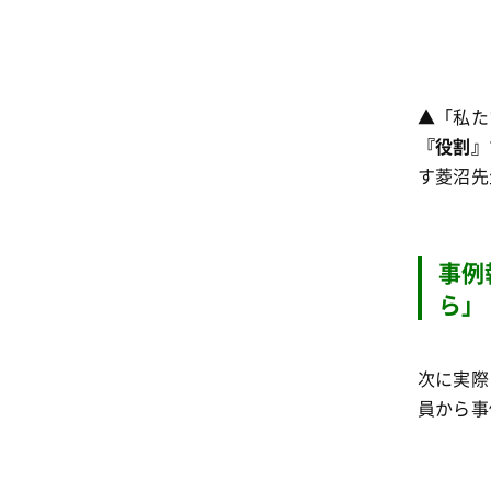
▲「私た
『役割』
す菱沼先
事例
ら」
次に実際
員から事