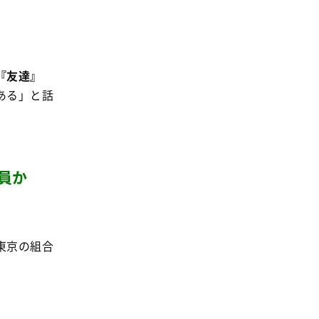
事業
2024年
環境
2023年
地域コミュニティ
2022年
『友達』
組合員活動
2021年
ある」と話
平和と国際連帯
2020年
くらし
2019年
お米の出前授業
2018年
員か
いなぎめぐみの里山
2017年
ぱる★キッズ
2016年
パルシステムでんき
2015年
東京の組合
広報
2014年
復興支援
2013年
機関運営
2012年