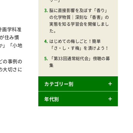
脳に直接影響を及ぼす「香り」
の化学物質｜深刻な「香害」の
実態を知る学習会を開催しまし
計画学科准
た。
が住み慣
はじめての梅しごと！簡単
か」「小地
「さ・し・す梅」を漬けよう！
「第33回通常総代会」傍聴の募
どの事例の
集
の大切さに
カテゴリー別
年代別
ニュースリリース
産直
2026年
商品
2025年