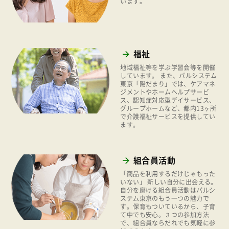
います。
2021年
平和と国際連帯
2020年
くらし
2019年
お米の出前授業
福祉
2018年
いなぎめぐみの里山
地域福祉等を学ぶ学習会等を開催
2017年
しています。 また、パルシステム
東京「陽だまり」では、ケアマネ
ぱる★キッズ
ジメントやホームヘルプサービ
2016年
ス、認知症対応型デイサービス、
パルシステムでんき
グループホームなど、都内13ヶ所
2015年
で介護福祉サービスを提供してい
広報
ます。
2014年
復興支援
2013年
機関運営
組合員活動
2012年
消費者
「商品を利用するだけじゃもった
2011年
いない」 新しい自分に出会える。
自分を磨ける組合員活動はパルシ
福祉
ステム東京のもう一つの魅力で
す。保育もついているから、子育
陽だまり
て中でも安心。３つの参加方法
で、組合員ならだれでも気軽に参
地場野菜