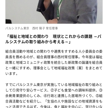
パルシステム東京 西村 陽子 常任理事
「福祉と地域との関わり 現状とこれからの課題 ～パ
ルシステムの取り組みから考える～」
組合員活動や地域との関わりや連携をすすめる人小委員会の委
員長を務めるのが、組合員理事の西村常任理事。今年度は福祉
政策と地域コミュニティ政策を統合した新政策の論議を組合員
と一緒にすすめ、理事会として地域福祉政策（案）をまとめて
います。
すでにパルシステム東京が実施している地域福祉の取り組みと
して①見守り安心サービス、②子ども食堂への調味料提供、③
余剰青果提供のしくみ、④行政と連携した居場所づくり、⑤組
合員活動などを紹介し、「生協の人や施設などの地域資源をも
っと活用できるはず。今後は、食と福祉を中心に、学び合いな