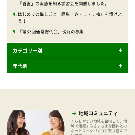
「香害」の実態を知る学習会を開催しました。
はじめての梅しごと！簡単「さ・し・す梅」を漬けよ
う！
「第33回通常総代会」傍聴の募集
カテゴリー別
年代別
ニュースリリース
産直
2026年
商品
2025年
事業
2024年
環境
地域コミュニティ
2023年
地域コミュニティ
くらしやすい地域を目指して、地
2022年
域で活躍するさまざまな団体との
ネットワークづくりに取り組んで
組合員活動