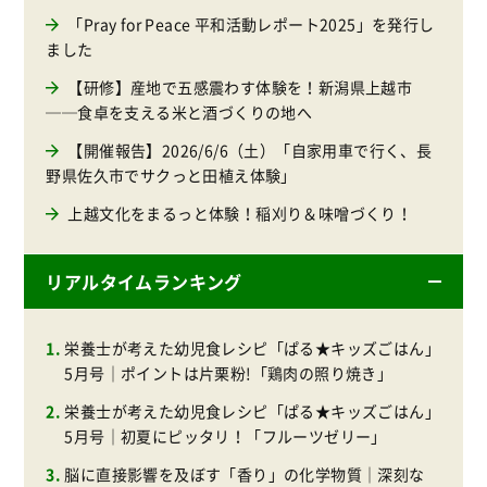
「Pray for Peace 平和活動レポート2025」を発行し
ました
【研修】産地で五感震わす体験を！新潟県上越市
──食卓を支える米と酒づくりの地へ
【開催報告】2026/6/6（土）「自家用車で行く、長
野県佐久市でサクっと田植え体験」
上越文化をまるっと体験！稲刈り＆味噌づくり！
リアルタイムランキング
栄養士が考えた幼児食レシピ「ぱる★キッズごはん」
5月号｜ポイントは片栗粉!「鶏肉の照り焼き」
栄養士が考えた幼児食レシピ「ぱる★キッズごはん」
5月号｜初夏にピッタリ！「フルーツゼリー」
脳に直接影響を及ぼす「香り」の化学物質｜深刻な