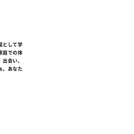
消費者
2011年
福祉
陽だまり
地場野菜
役として学
食の安全
家庭での体
食育
、出会い、
ぁ、あなた