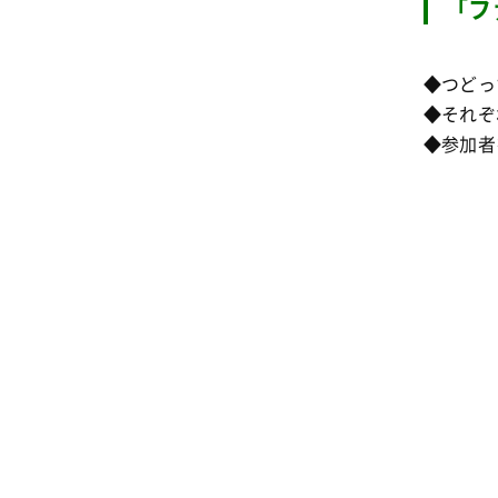
「フ
◆つどっ
◆それぞ
◆参加者