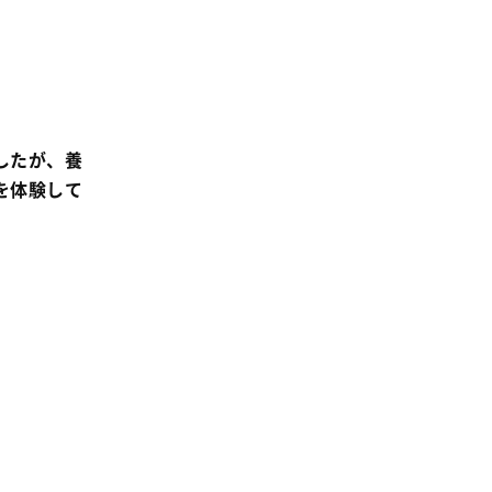
事業
2024年
環境
2023年
地域コミュニティ
2022年
組合員活動
2021年
平和と国際連帯
したが、養
2020年
を体験して
くらし
2019年
お米の出前授業
2018年
いなぎめぐみの里山
2017年
ぱる★キッズ
2016年
パルシステムでんき
2015年
広報
2014年
復興支援
2013年
機関運営
2012年