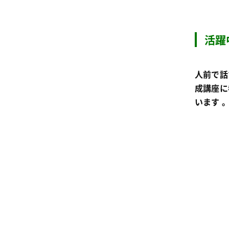
活躍
人前で話
成講座に
います 