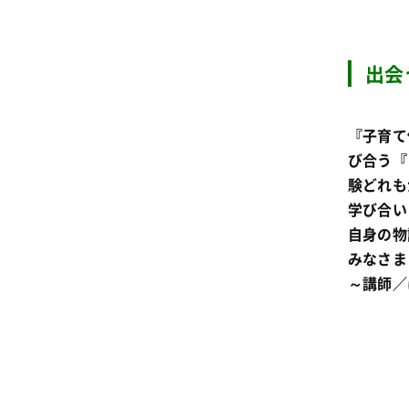
出会
『子育て
び合う『
験どれも
学び合い
自身の物
みなさま
～講師／