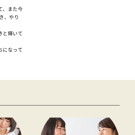
て、また今
き、やり
きと輝いて
ちになって