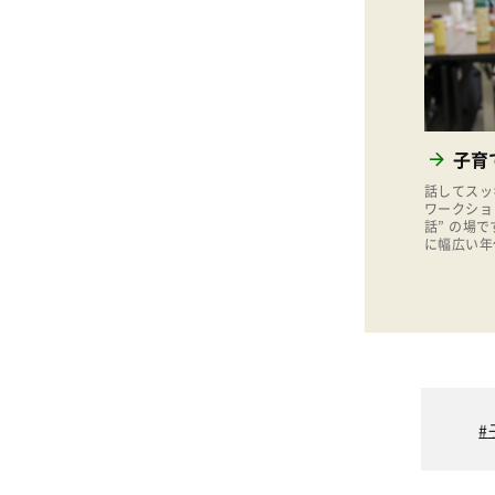
子育
話してスッ
ワークショ
話” の場
に幅広い年