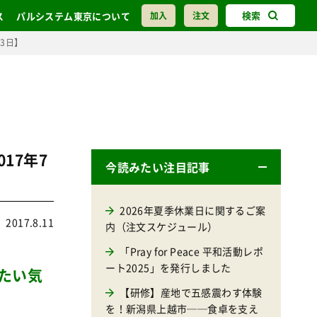
検索
ス
パルシステム東京について
加入
注文
3日】
17年7
今読みたい注目記事
2026年夏季休業日に関するご案
2017.8.11
内（注文スケジュール）
「Pray for Peace 平和活動レポ
ート2025」を発行しました
たい気
【研修】産地で五感震わす体験
を！新潟県上越市──食卓を支え