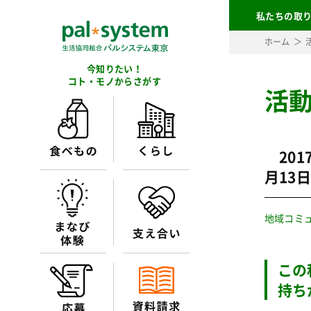
私たちの取
ホーム
今知りたい！
コト・モノからさがす
活
201
月13
地域コミ
この
持ち