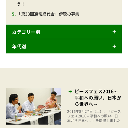
う！
「第33回通常総代会」傍聴の募集
カテゴリー別
年代別
ニュースリリース
産直
2026年
商品
2025年
事業
2024年
環境
ピースフェス2016～
2023年
平和への願い、日本か
地域コミュニティ
ら世界へ～
2022年
組合員活動
2016年8月27日（土）、「ピース
2021年
フェス2016～平和への願い、日
平和と国際連帯
本から世界へ～」を開催しました
2020年