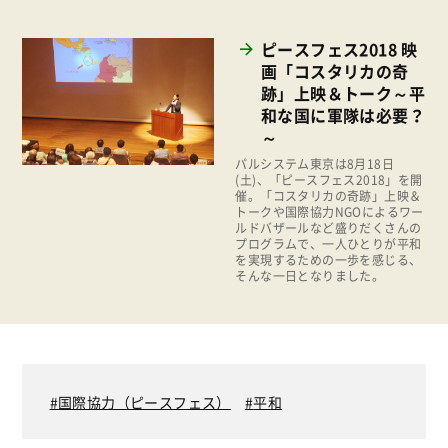
くらし
2019年
お米の出前授業
ピースフェス2018 映
2018年
画「コスタリカの奇
いなぎめぐみの里山
2017年
跡」上映＆トーク～平
ぱる★キッズ
和な国に軍隊は必要？
2016年
～
パルシステムでんき
2015年
パルシステム東京は8月18日
広報
(土)、「ピースフェス2018」を開
2014年
催。「コスタリカの奇跡」上映＆
トークや国際協力NGOによるワー
復興支援
ルドバザールなど盛りだくさんの
2013年
プログラムで、一人ひとりが平和
機関運営
を実現するための一歩を感じる、
2012年
そんな一日となりました。
消費者
2011年
福祉
陽だまり
地場野菜
国際協力（ピースフェス）
平和
食の安全