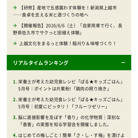
【研修】産地で五感震わす体験を！新潟県上越市
──食卓を支える米と酒づくりの地へ
【開催報告】2026/6/6（土）「自家用車で行く、長
野県佐久市でサクっと田植え体験」
上越文化をまるっと体験！稲刈り＆味噌づくり！
リアルタイムランキング
栄養士が考えた幼児食レシピ「ぱる★キッズごはん」
5月号｜ポイントは片栗粉!「鶏肉の照り焼き」
栄養士が考えた幼児食レシピ「ぱる★キッズごはん」
5月号｜初夏にピッタリ！「フルーツゼリー」
脳に直接影響を及ぼす「香り」の化学物質｜深刻な
「香害」の実態を知る学習会を開催しました。
はじめての梅しごと！簡単「さ・し・す梅」を漬けよ