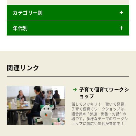
カテゴリー別
年代別
ニュースリリース
産直
2026年
商品
2025年
事業
関連リンク
2024年
環境
2023年
地域コミュニティ
子育て個育てワークシ
2022年
組合員活動
ョップ
2021年
話してスッキリ！ 聴いて発見！
平和と国際連帯
子育て個育てワークショップは、
2020年
組合員の ”参加・出番・対話” の
くらし
場です。多様なテーマのワークシ
2019年
ョップに幅広い年代が参加中！！
お米の出前授業
2018年