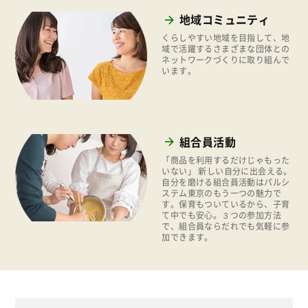
いなぎめぐみの里山
2017年
地域コミュニティ
ぱる★キッズ
2016年
くらしやすい地域を目指して、地
域で活躍するさまざまな団体との
パルシステムでんき
ネットワークづくりに取り組んで
2015年
います。
広報
2014年
復興支援
2013年
機関運営
2012年
組合員活動
消費者
2011年
「商品を利用するだけじゃもった
福祉
いない」 新しい自分に出会える。
自分を磨ける組合員活動はパルシ
ステム東京のもう一つの魅力で
陽だまり
す。保育もついているから、子育
て中でも安心。３つの参加方法
地場野菜
で、組合員ならだれでも気軽に参
加できます。
食の安全
食育