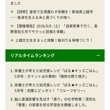
ました
【研修】産地で五感震わす体験を！新潟県上越市
──食卓を支える米と酒づくりの地へ
【開催報告】2026/6/6（土）「自家用車で行く、長
野県佐久市でサクっと田植え体験」
上越文化をまるっと体験！稲刈り＆味噌づくり！
リアルタイムランキング
栄養士が考えた幼児食レシピ「ぱる★キッズごはん」
5月号｜ポイントは片栗粉!「鶏肉の照り焼き」
栄養士が考えた幼児食レシピ「ぱる★キッズごはん」
5月号｜初夏にピッタリ！「フルーツゼリー」
脳に直接影響を及ぼす「香り」の化学物質｜深刻な
「香害」の実態を知る学習会を開催しました。