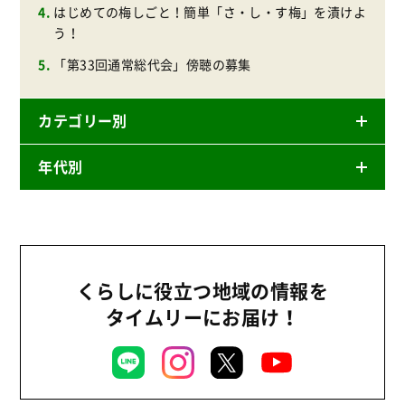
はじめての梅しごと！簡単「さ・し・す梅」を漬けよ
う！
「第33回通常総代会」傍聴の募集
カテゴリー別
年代別
ニュースリリース
産直
2026年
商品
2025年
事業
2024年
くらしに役立つ地域の情報を
環境
タイムリーにお届け！
2023年
地域コミュニティ
2022年
組合員活動
2021年
平和と国際連帯