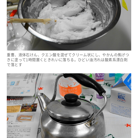
重曹、液体石けん、クエン酸を混ぜてクリーム状にし、やかんの焦げつ
きに塗って1時間置くときれいに落ちる。ひどい油汚れは酸素系漂白剤
で落とす