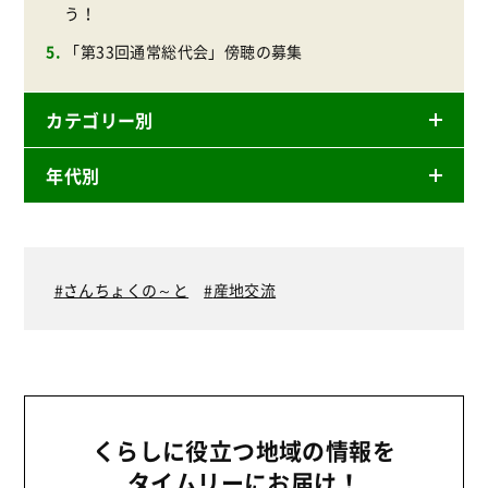
う！
「第33回通常総代会」傍聴の募集
カテゴリー別
年代別
ニュースリリース
産直
2026年
商品
2025年
さんちょくの～と
産地交流
事業
2024年
環境
2023年
地域コミュニティ
2022年
組合員活動
2021年
くらしに役立つ地域の情報を
平和と国際連帯
2020年
タイムリーにお届け！