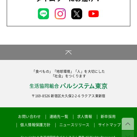
くらし
2019年
お米の出前授業
2018年
いなぎめぐみの里山
2017年
ぱる★キッズ
2016年
パルシステムでんき
2015年
広報
2014年
復興支援
2013年
「食べもの」「地球環境」「人」を大切にした
機関運営
「社会」をつくります
2012年
消費者
2011年
〒169-8526 新宿区大久保2-2-6 ラクアス東新宿
福祉
陽だまり
お問い合わせ
連絡先一覧
求人情報
新卒採用
地場野菜
個人情報保護方針
ニュースリリース
サイトマップ
食の安全