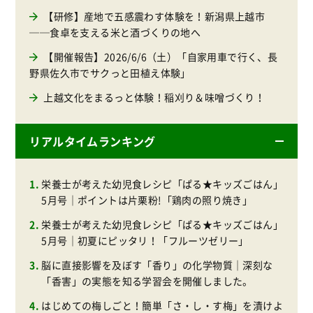
【研修】産地で五感震わす体験を！新潟県上越市
──食卓を支える米と酒づくりの地へ
【開催報告】2026/6/6（土）「自家用車で行く、長
野県佐久市でサクっと田植え体験」
上越文化をまるっと体験！稲刈り＆味噌づくり！
リアルタイムランキング
栄養士が考えた幼児食レシピ「ぱる★キッズごはん」
5月号｜ポイントは片栗粉!「鶏肉の照り焼き」
栄養士が考えた幼児食レシピ「ぱる★キッズごはん」
5月号｜初夏にピッタリ！「フルーツゼリー」
脳に直接影響を及ぼす「香り」の化学物質｜深刻な
「香害」の実態を知る学習会を開催しました。
はじめての梅しごと！簡単「さ・し・す梅」を漬けよ