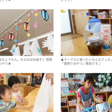
はちょうちん、ＢＧＭはお囃子♪ 雰囲
▲テーブルに揃ったいろんなグッズ。
ッチリ★
「夏祭りおやつ」開始です♪