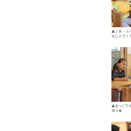
▲♪あ～ら
なに小さく
▲あっ!!下
津々★