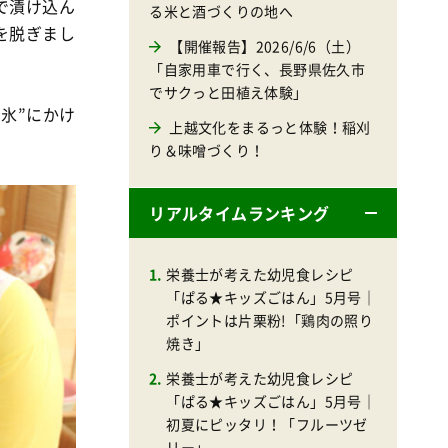
で漬け込ん
る米と酒づくりの地へ
を脱ぎまし
【開催報告】2026/6/6（土）
「自家用車で行く、長野県佐久市
でサクっと田植え体験」
氷”にかけ
上越文化をまるっと体験！稲刈
り＆味噌づくり！
リアルタイムランキング
栄養士が考えた幼児食レシピ
「ぱる★キッズごはん」5月号｜
ポイントは片栗粉!「鶏肉の照り
焼き」
栄養士が考えた幼児食レシピ
「ぱる★キッズごはん」5月号｜
初夏にピッタリ！「フルーツゼ
リー」