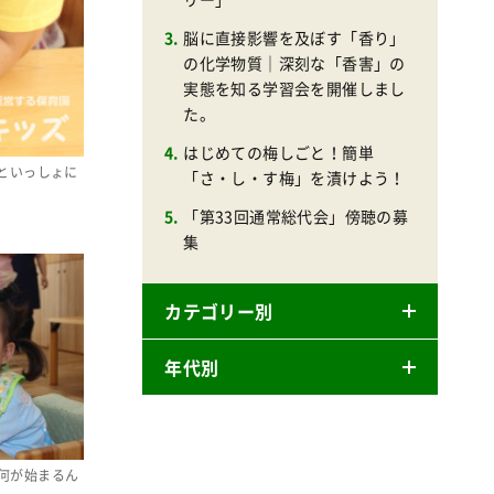
脳に直接影響を及ぼす「香り」
の化学物質｜深刻な「香害」の
実態を知る学習会を開催しまし
た。
はじめての梅しごと！簡単
といっしょに
「さ・し・す梅」を漬けよう！
「第33回通常総代会」傍聴の募
集
カテゴリー別
年代別
ニュースリリース
産直
2026年
商品
2025年
何が始まるん