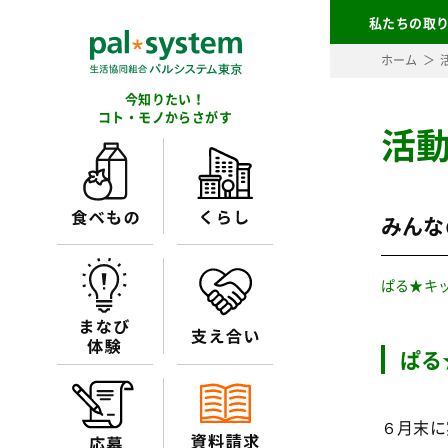
私たちの取
ホーム
今知りたい！
コト・モノからさがす
活
みんな
ぱる★キ
ぱる
６月末に