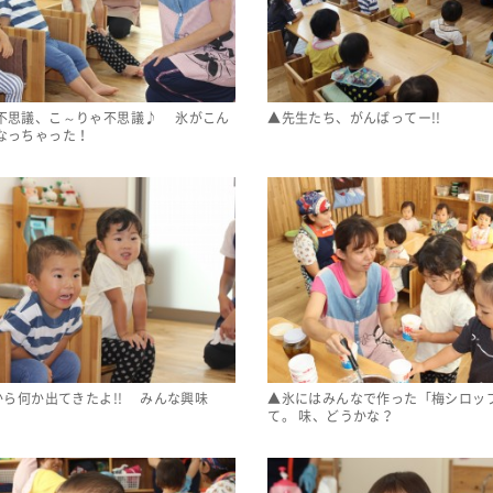
不思議、こ～りゃ不思議♪ 氷がこん
▲先生たち、がんばってー!!
なっちゃった！
から何か出てきたよ!! みんな興味
▲氷にはみんなで作った「梅シロッ
て。 味、どうかな？