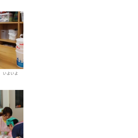
事業
2024年
環境
2023年
地域コミュニティ
2022年
組合員活動
2021年
平和と国際連帯
2020年
くらし
2019年
お米の出前授業
2018年
 いよいよ
いなぎめぐみの里山
2017年
ぱる★キッズ
2016年
パルシステムでんき
2015年
広報
2014年
復興支援
2013年
機関運営
2012年