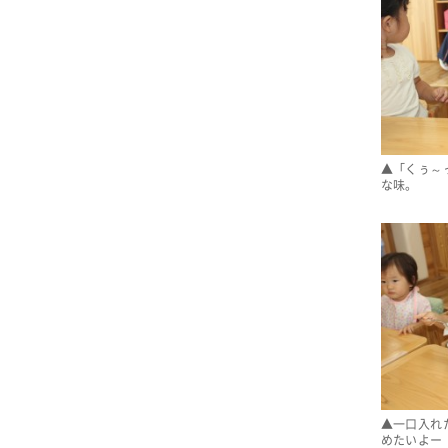
▲「くぅ～
な味。
▲一口入れ
めたいよー