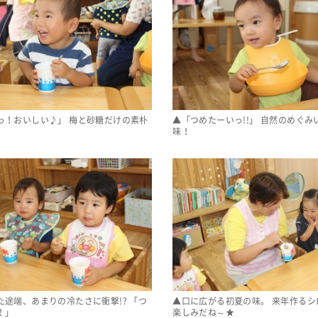
っ！おいしい♪」 梅と砂糖だけの素朴
▲「つめたーいっ!!」 自然のめぐみ
味！
た途端、あまりの冷たさに衝撃!? 「つ
▲口に広がる初夏の味。 来年作るシ
！」
楽しみだね～★