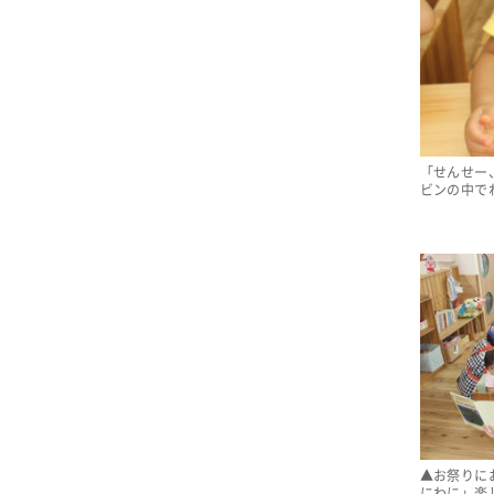
「せんせー
ビンの中で
▲お祭りに
にわに」楽