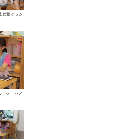
消費者
2011年
福祉
も仕掛けもあ
陽だまり
地場野菜
食の安全
食育
るぐる ハン