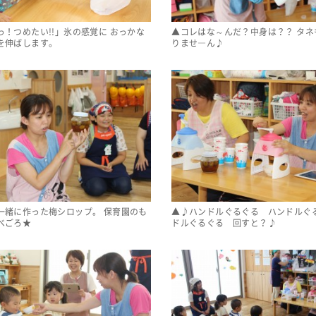
っ！つめたい!!」氷の感覚に おっかな
▲コレはな～んだ？中身は？？ タネ
を伸ばします。
りませ―ん♪
一緒に作った梅シロップ。 保育園のも
▲♪ハンドルぐるぐる ハンドルぐ
べごろ★
ドルぐるぐる 回すと？♪