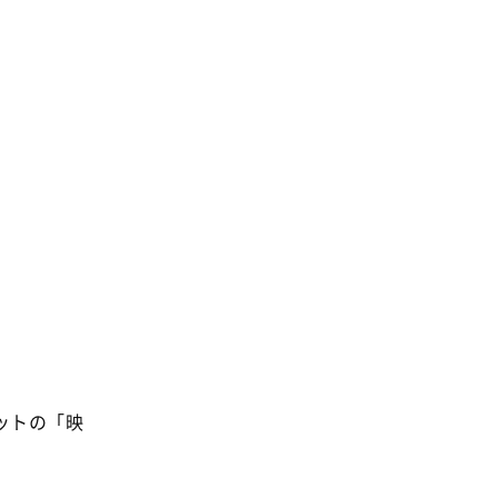
消費者
2011年
福祉
陽だまり
地場野菜
食の安全
食育
ットの「映