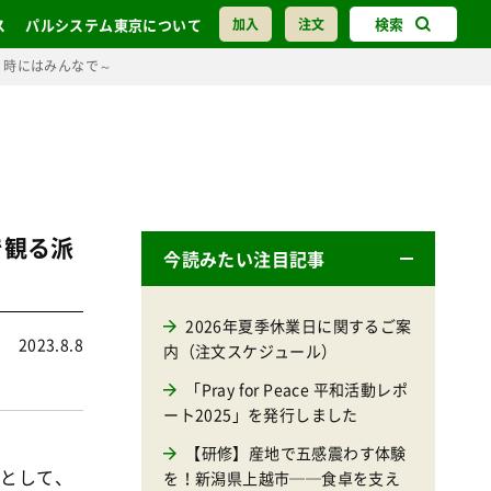
検索
ス
パルシステム東京について
加入
注文
、時にはみんなで～
で観る派
今読みたい注目記事
2026年夏季休業日に関するご案
2023.8.8
内（注文スケジュール）
「Pray for Peace 平和活動レポ
ート2025」を発行しました
【研修】産地で五感震わす体験
画として、
を！新潟県上越市──食卓を支え