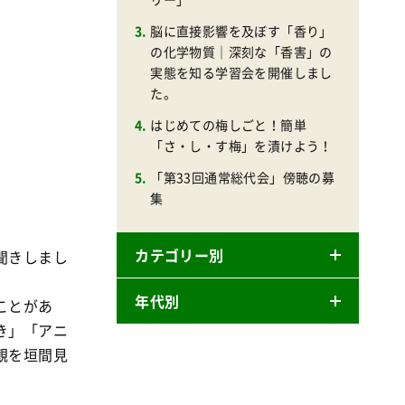
脳に直接影響を及ぼす「香り」
の化学物質｜深刻な「香害」の
実態を知る学習会を開催しまし
た。
はじめての梅しごと！簡単
「さ・し・す梅」を漬けよう！
「第33回通常総代会」傍聴の募
集
カテゴリー別
聞きしまし
年代別
ことがあ
ニュースリリース
き」「アニ
産直
観を垣間見
2026年
商品
2025年