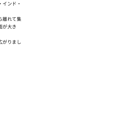
・インド・
ら離れて集
面が大き
広がりまし