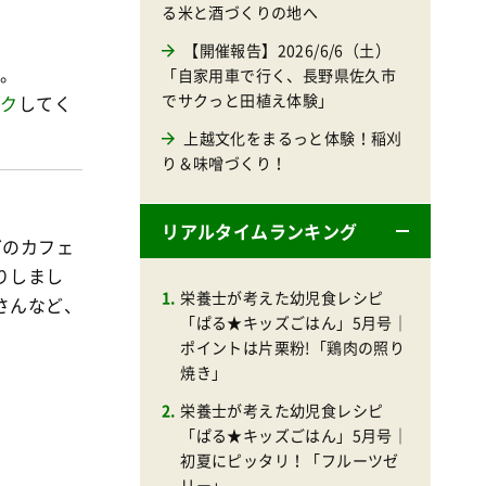
る米と酒づくりの地へ
【開催報告】2026/6/6（土）
す。
「自家用車で行く、長野県佐久市
でサクっと田植え体験」
ック
してく
上越文化をまるっと体験！稲刈
り＆味噌づくり！
リアルタイムランキング
どのカフェ
りしまし
栄養士が考えた幼児食レシピ
さんなど、
「ぱる★キッズごはん」5月号｜
ポイントは片栗粉!「鶏肉の照り
焼き」
栄養士が考えた幼児食レシピ
「ぱる★キッズごはん」5月号｜
初夏にピッタリ！「フルーツゼ
リー」