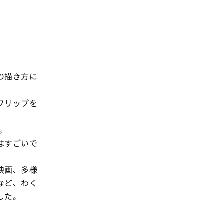
事業
2024年
環境
2023年
地域コミュニティ
2022年
組合員活動
2021年
平和と国際連帯
の描き方に
2020年
くらし
2019年
フリップを
お米の出前授業
2018年
いなぎめぐみの里山
。
2017年
ぱる★キッズ
はすごいで
2016年
パルシステムでんき
2015年
映画、多様
広報
2014年
など、わく
復興支援
した。
2013年
機関運営
2012年