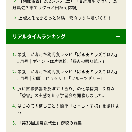
【開催報告】2026/6/6（土）「自家用車で行く、長
野県佐久市でサクっと田植え体験」
上越文化をまるっと体験！稲刈り＆味噌づくり！
リアルタイムランキング
栄養士が考えた幼児食レシピ「ぱる★キッズごはん」
5月号｜ポイントは片栗粉!「鶏肉の照り焼き」
栄養士が考えた幼児食レシピ「ぱる★キッズごはん」
5月号｜初夏にピッタリ！「フルーツゼリー」
脳に直接影響を及ぼす「香り」の化学物質｜深刻な
「香害」の実態を知る学習会を開催しました。
はじめての梅しごと！簡単「さ・し・す梅」を漬けよ
う！
「第33回通常総代会」傍聴の募集