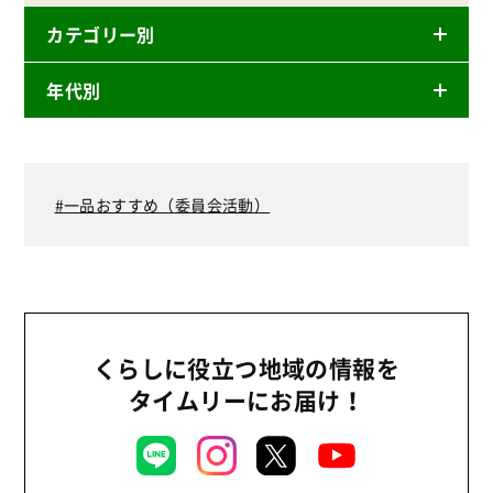
カテゴリー別
年代別
ニュースリリース
産直
2026年
商品
2025年
一品おすすめ（委員会活動）
事業
2024年
環境
2023年
地域コミュニティ
2022年
組合員活動
2021年
くらしに役立つ地域の情報を
平和と国際連帯
2020年
タイムリーにお届け！
くらし
2019年
お米の出前授業
2018年
いなぎめぐみの里山