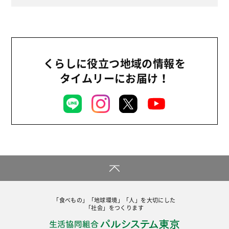
2024年
環境
2023年
地域コミュニティ
2022年
組合員活動
2021年
くらしに役立つ地域の情報を
平和と国際連帯
2020年
タイムリーにお届け！
くらし
2019年
お米の出前授業
2018年
いなぎめぐみの里山
2017年
ぱる★キッズ
2016年
パルシステムでんき
2015年
広報
2014年
復興支援
2013年
「食べもの」「地球環境」「人」を大切にした
機関運営
「社会」をつくります
2012年
消費者