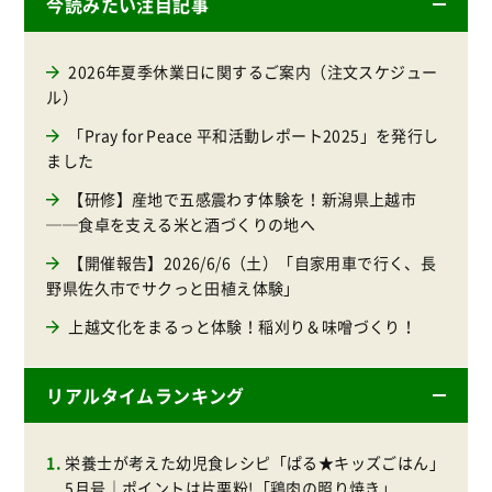
今読みたい注目記事
2026年夏季休業日に関するご案内（注文スケジュー
ル）
「Pray for Peace 平和活動レポート2025」を発行し
ました
【研修】産地で五感震わす体験を！新潟県上越市
──食卓を支える米と酒づくりの地へ
【開催報告】2026/6/6（土）「自家用車で行く、長
野県佐久市でサクっと田植え体験」
上越文化をまるっと体験！稲刈り＆味噌づくり！
リアルタイムランキング
栄養士が考えた幼児食レシピ「ぱる★キッズごはん」
5月号｜ポイントは片栗粉!「鶏肉の照り焼き」