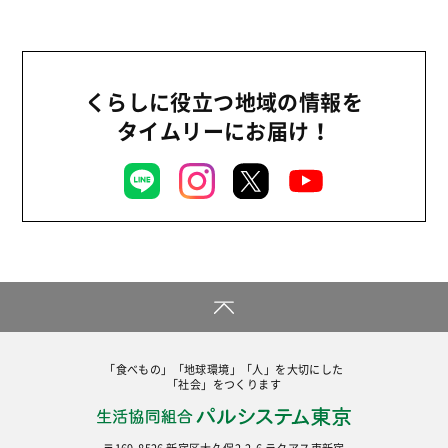
2023年
地域コミュニティ
2022年
組合員活動
2021年
くらしに役立つ地域の情報を
平和と国際連帯
2020年
タイムリーにお届け！
くらし
2019年
お米の出前授業
2018年
いなぎめぐみの里山
2017年
ぱる★キッズ
2016年
パルシステムでんき
2015年
広報
2014年
復興支援
2013年
「食べもの」「地球環境」「人」を大切にした
機関運営
「社会」をつくります
2012年
消費者
2011年