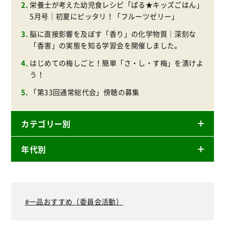
栄養士が考えた幼児食レシピ「ぱる★キッズごはん」
5月号｜初夏にピッタリ！「フルーツゼリー」
脳に直接影響を及ぼす「香り」の化学物質｜深刻な
「香害」の実態を知る学習会を開催しました。
はじめての梅しごと！簡単「さ・し・す梅」を漬けよ
う！
「第33回通常総代会」傍聴の募集
カテゴリー別
年代別
ニュースリリース
産直
2026年
商品
2025年
一品おすすめ（委員会活動）
事業
2024年
環境