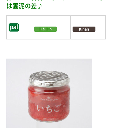
は雲泥の差♪