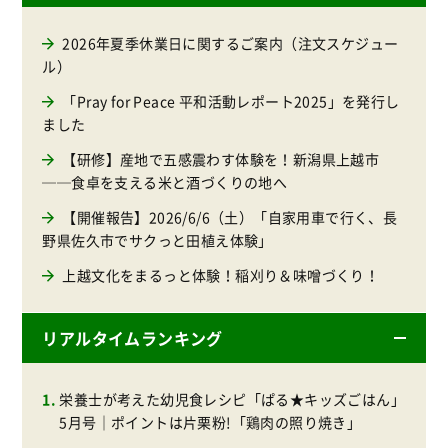
2026年夏季休業日に関するご案内（注文スケジュー
ル）
「Pray for Peace 平和活動レポート2025」を発行し
ました
【研修】産地で五感震わす体験を！新潟県上越市
──食卓を支える米と酒づくりの地へ
【開催報告】2026/6/6（土）「自家用車で行く、長
野県佐久市でサクっと田植え体験」
上越文化をまるっと体験！稲刈り＆味噌づくり！
リアルタイムランキング
栄養士が考えた幼児食レシピ「ぱる★キッズごはん」
5月号｜ポイントは片栗粉!「鶏肉の照り焼き」